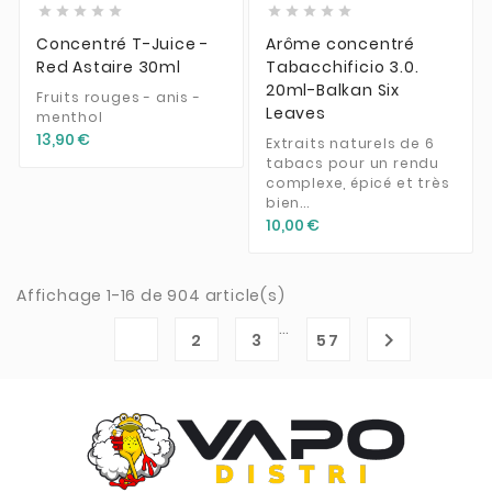










Concentré T-Juice -
Arôme concentré
Red Astaire 30ml
Tabacchificio 3.0.
20ml-Balkan Six
Fruits rouges - anis -
Leaves
menthol
13,90 €
Extraits naturels de 6
tabacs pour un rendu
complexe, épicé et très
bien...
10,00 €
Affichage 1-16 de 904 article(s)
…
1

2
3
57