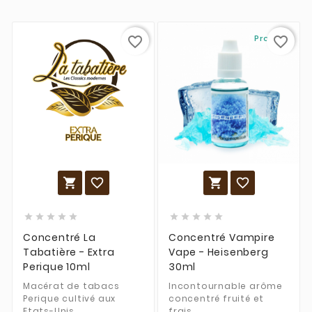
Promo !
favorite_border
favorite_border














Concentré La
Concentré Vampire
Tabatière - Extra
Vape - Heisenberg
Perique 10ml
30ml
Macérat de tabacs
Incontournable arôme
Perique cultivé aux
concentré fruité et
Etats-Unis.
frais.