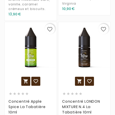
Virginia
vanille, caramel
10,90 €
crémeux et biscuits.
13,90 €
favorite_border
favorite_border














Concentré Apple
Concentré LONDON
Spice La Tabatière
MIXTURE N.4 La
10ml
Tabatière 10ml