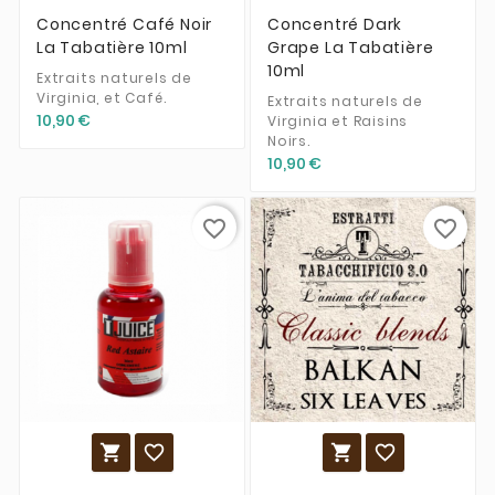
Concentré Café Noir
Concentré Dark
La Tabatière 10ml
Grape La Tabatière
10ml
Extraits naturels de
Virginia, et Café.
Extraits naturels de
10,90 €
Virginia et Raisins
Noirs.
10,90 €
favorite_border
favorite_border



