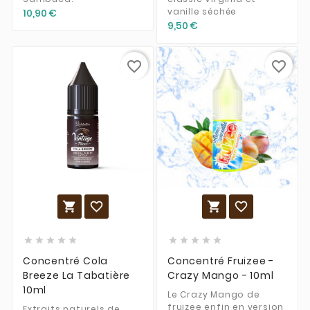
vanille séchée
10,90 €
9,50 €
favorite_border
favorite_border














Concentré Cola
Concentré Fruizee -
Breeze La Tabatière
Crazy Mango - 10ml
10ml
Le Crazy Mango de
fruizee enfin en version
Extraits naturels de