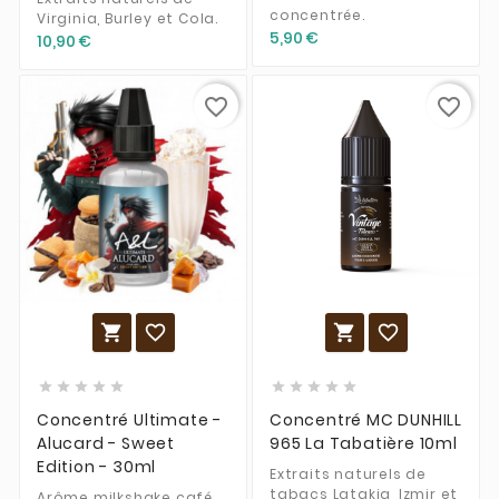
concentrée.
Virginia, Burley et Cola.
5,90 €
10,90 €
favorite_border
favorite_border














Concentré Ultimate -
Concentré MC DUNHILL
Alucard - Sweet
965 La Tabatière 10ml
Edition - 30ml
Extraits naturels de
tabacs Latakia, Izmir et
Arôme milkshake café,