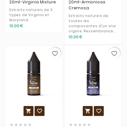
20ml-Virginia Mixture
20ml-Armoniosa
Cremosa
Extraits naturels de 3
types de Virginia et
Extraits naturels de
Maryland
toutes les
10,00 €
composantes d'un vrai
cigare. Ressemblance...
10,00 €
favorite_border
favorite_border













