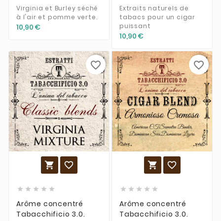
Virginia et Burley séché
Extraits naturels de
à l'air et pomme verte.
tabacs pour un cigar
puissant
10,90 €
10,90 €
favorite_border
favorite_border














Arôme concentré
Arôme concentré
Tabacchificio 3.0.
Tabacchificio 3.0.