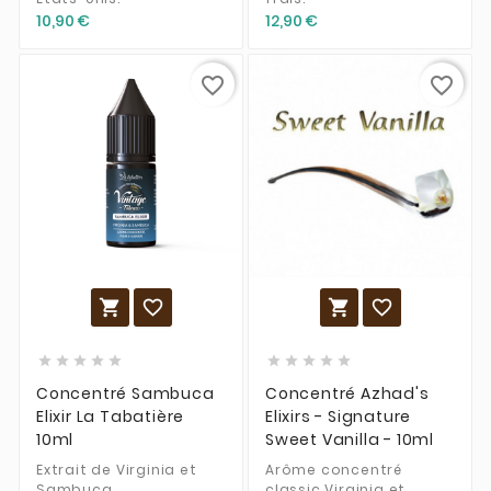
10,90 €
12,90 €
favorite_border
favorite_border














Concentré Sambuca
Concentré Azhad's
Elixir La Tabatière
Elixirs - Signature
10ml
Sweet Vanilla - 10ml
Extrait de Virginia et
Arôme concentré
Sambuca.
classic Virginia et