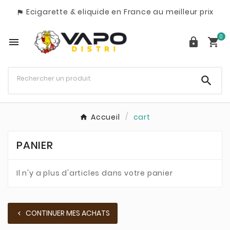
Ecigarette & eliquide en France au meilleur prix

0




Accueil
cart
PANIER
Il n'y a plus d'articles dans votre panier
CONTINUER MES ACHATS
chevron_left