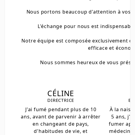
Nous portons beaucoup d'attention à vos r
L'échange pour nous est indispensable
Notre équipe est composée exclusivement de 
efficace et économ
Nous sommes heureux de vous présenter
CÉLINE
DIRECTRICE
EX
J'ai fumé pendant plus de 10
À la naissa
ans, avant de parvenir à arrêter
5 ans, j'a
en changeant de pays,
fumer aprè
d'habitudes de vie, et
médecin m'