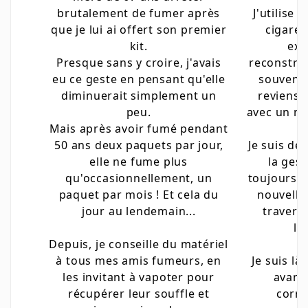
brutalement de fumer après
J'utilise 
que je lui ai offert son premier
cigaret
kit.
exc
Presque sans y croire, j'avais
reconstruc
eu ce geste en pensant qu'elle
souvent 
diminuerait simplement un
reviens 
peu.
avec un ma
Mais après avoir fumé pendant
50 ans deux paquets par jour,
Je suis dé
elle ne fume plus
la ges
qu'occasionnellement, un
toujours à
paquet par mois ! Et cela du
nouvelle
jour au lendemain...
travers
li
Depuis, je conseille du matériel
à tous mes amis fumeurs, en
Je suis là
les invitant à vapoter pour
avant 
récupérer leur souffle et
corre