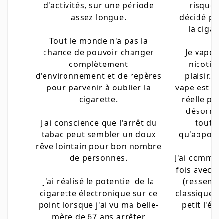
d'activités, sur une période
risques 
assez longue.
décidé pou
la ciga
Tout le monde n'a pas la
chance de pouvoir changer
Je vapot
complètement
nicotin
d'environnement et de repères
plaisir. 
pour parvenir à oublier la
vape est 
cigarette.
réelle pa
désorma
J'ai conscience que l'arrêt du
toutes
tabac peut sembler un doux
qu'apport
rêve lointain pour bon nombre
de personnes.
J'ai comme
fois avec 
J'ai réalisé le potentiel de la
(ressemb
cigarette électronique sur ce
classiques)
point lorsque j'ai vu ma belle-
petit l'é
mère de 67 ans arrêter