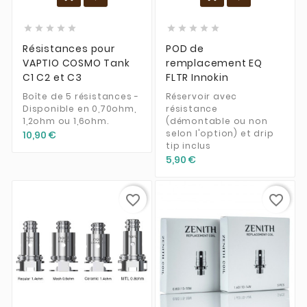










Résistances pour
POD de
VAPTIO COSMO Tank
remplacement EQ
C1 C2 et C3
FLTR Innokin
Boîte de 5 résistances -
Réservoir avec
Disponible en 0,70ohm,
résistance
1,2ohm ou 1,6ohm.
(démontable ou non
selon l'option) et drip
10,90 €
tip inclus
5,90 €
favorite_border
favorite_border