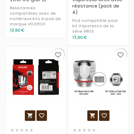
résistance (pack de
Résistances
4)
compatibles avec de
nombreux kits à pod de
Pod compatible pour
marque VOOPOO
kit Vaporesso de la
13,90 €
série XROS
13,90 €
favorite_border
favorite_border













