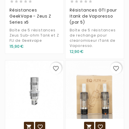










Résistances
Résistances GTI pour
GeekVape - Zeus Z
Itank de Vaporesso
Series x5
(par 5)
Boîte de 5 résistances
Boîte de 5 résistances
Zeus Sub-ohm Tank et Z
de rechange pour
FLI de Geekvape
clearomiseur iTank de
Vaporesso.
15,90 €
12,90 €
favorite_border
favorite_border



