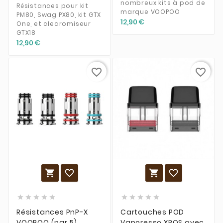
nombreux kits à pod de
Résistances pour kit
marque VOOPOO
PM80, Swag PX80, kit GTX
12,90 €
One, et clearomiseur
GTX18
12,90 €
favorite_border
favorite_border














Résistances PnP-X
Cartouches POD
VOOPOO (par 5)
Vaporesso XROS avec