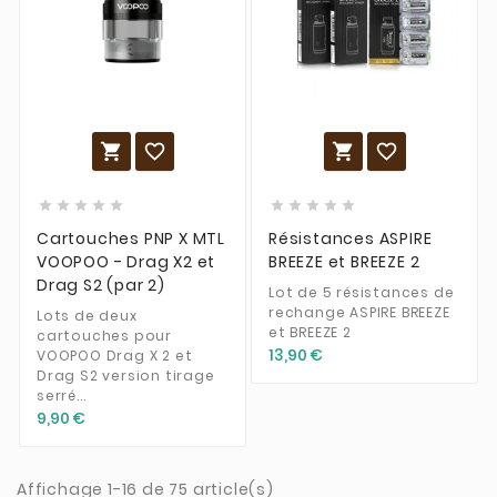














Cartouches PNP X MTL
Résistances ASPIRE
VOOPOO - Drag X2 et
BREEZE et BREEZE 2
Drag S2 (par 2)
Lot de 5 résistances de
rechange ASPIRE BREEZE
Lots de deux
et BREEZE 2
cartouches pour
13,90 €
VOOPOO Drag X 2 et
Drag S2 version tirage
serré...
9,90 €
Affichage 1-16 de 75 article(s)