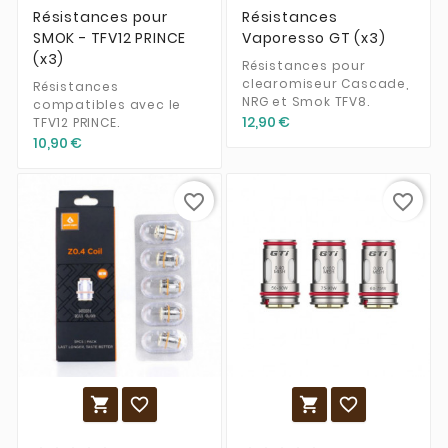
Résistances pour
Résistances
SMOK - TFV12 PRINCE
Vaporesso GT (x3)
(x3)
Résistances pour
clearomiseur Cascade,
Résistances
NRG et Smok TFV8.
compatibles avec le
12,90 €
TFV12 PRINCE.
10,90 €
favorite_border
favorite_border



