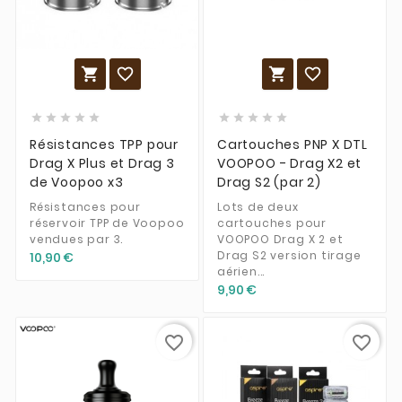














Résistances TPP pour
Cartouches PNP X DTL
Drag X Plus et Drag 3
VOOPOO - Drag X2 et
de Voopoo x3
Drag S2 (par 2)
Résistances pour
Lots de deux
réservoir TPP de Voopoo
cartouches pour
vendues par 3.
VOOPOO Drag X 2 et
Drag S2 version tirage
10,90 €
aérien...
9,90 €
favorite_border
favorite_border