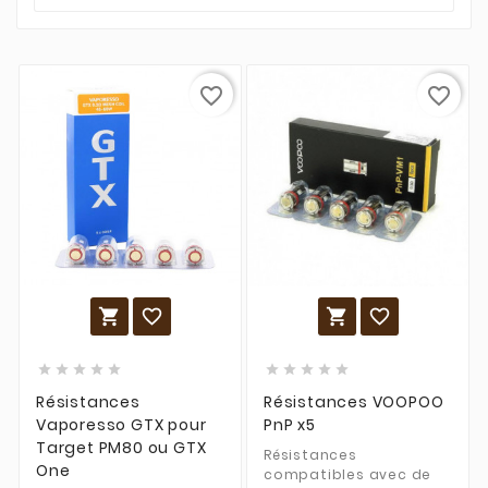
favorite_border
favorite_border














Résistances
Résistances VOOPOO
Vaporesso GTX pour
PnP x5
Target PM80 ou GTX
Résistances
One
compatibles avec de