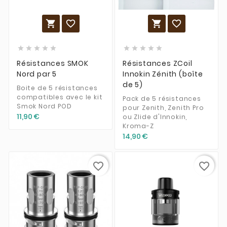














Résistances SMOK
Résistances ZCoil
Nord par 5
Innokin Zénith (boîte
de 5)
Boite de 5 résistances
compatibles avec le kit
Pack de 5 résistances
Smok Nord POD
pour Zenith, Zenith Pro
11,90 €
ou Zlide d'Innokin,
Kroma-Z
14,90 €
favorite_border
favorite_border