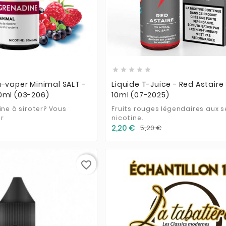











à-vaper Minimal SALT -
Liquide T-Juice - Red Astaire
0ml (03-206)
10ml (07-2025)
ine à siroter? Vous
Fruits rouges légendaires aux s
r
nicotine.
2,20 €
5,20 €
favorite_border