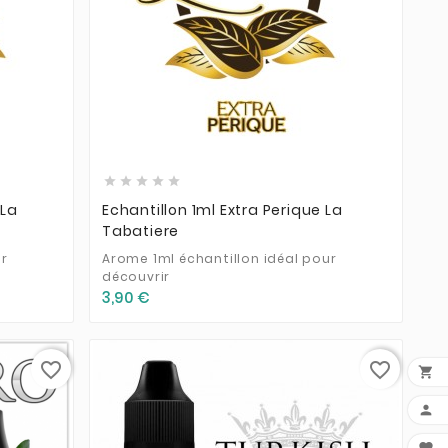








 La
Echantillon 1ml Extra Perique La
Tabatiere
ur
Arome 1ml échantillon idéal pour
découvrir
3,90 €
favorite_border
favorite_border

