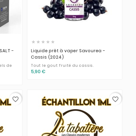








 SALT -
Liquide prêt à vaper Savourea -
Cassis (2024)
els de
Tout le gout fruité du cassis.
5,90 €
favorite_border
favorite_border