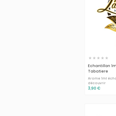





Echantillon 1m
Tabatiere
Arome 1ml écha
découvrir
3,90 €