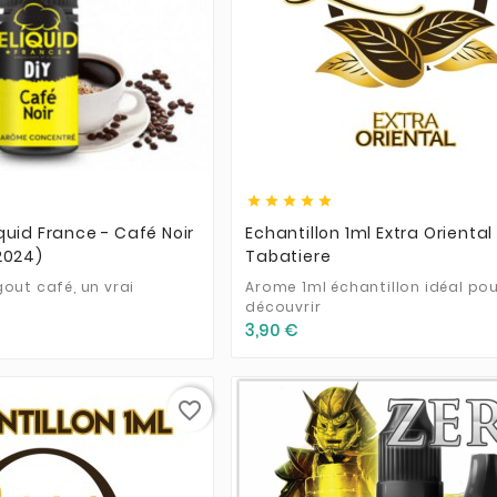











quid France - Café Noir
Echantillon 1ml Extra Oriental
2024)
Tabatiere
out café, un vrai
Arome 1ml échantillon idéal po
découvrir
3,90 €
favorite_border