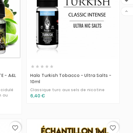










E - A&L
Halo Turkish Tobacco - Ultra Salts -
10ml
cidulé
Classique turc aux sels de nicotine
n ou
6,40 €
favorite_border
favorite_border