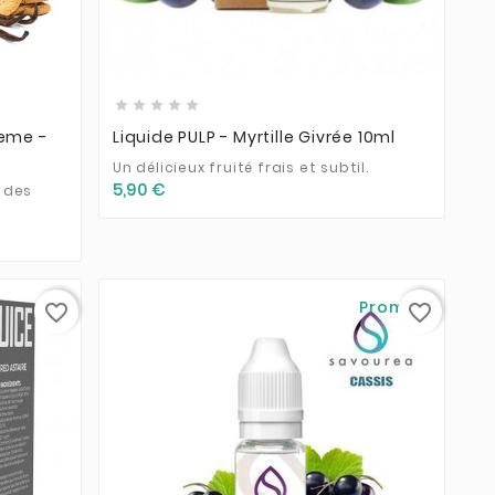








reme -
Liquide PULP - Myrtille Givrée 10ml
Un délicieux fruité frais et subtil.
5,90 €
c des
Promo !
favorite_border
favorite_border