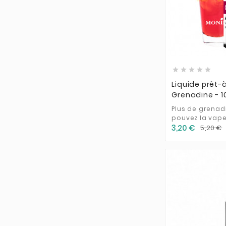





Liquide prêt-
Grenadine - 1
Plus de grenad
pouvez la vape
3,20 €
5,20 €