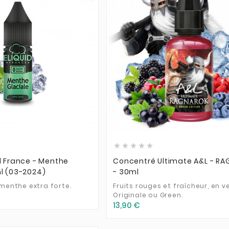











id France - Menthe
Concentré Ultimate A&L - R
ml (03-2024)
- 30ml
 menthe extra forte.
Fruits rouges et fraîcheur, en v
Originale ou Green.
13,90 €