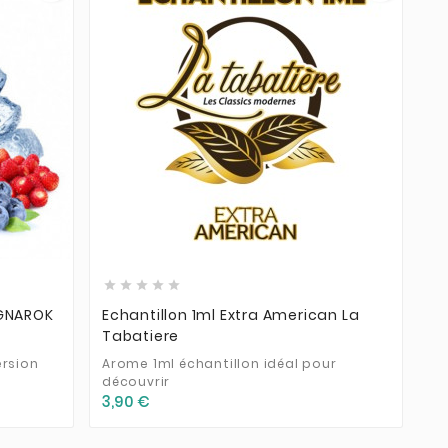








AGNAROK
Echantillon 1ml Extra American La
Tabatiere
ersion
Arome 1ml échantillon idéal pour
découvrir
3,90 €