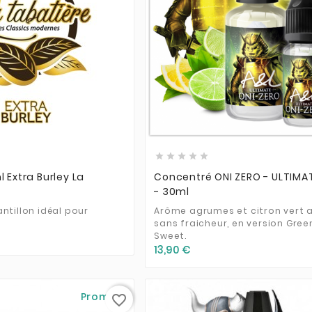











l Extra Burley La
Concentré ONI ZERO - ULTIMAT
- 30ml
ntillon idéal pour
Arôme agrumes et citron vert a
sans fraicheur, en version Gree
Sweet.
13,90 €
Promo !
favorite_border