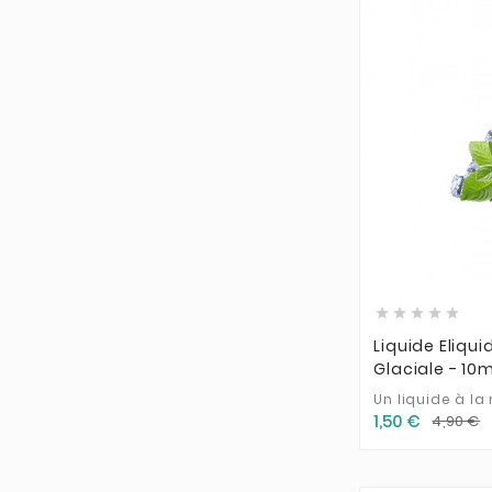





Liquide Eliqu
Glaciale - 10
Un liquide à la
1,50 €
4,90 €