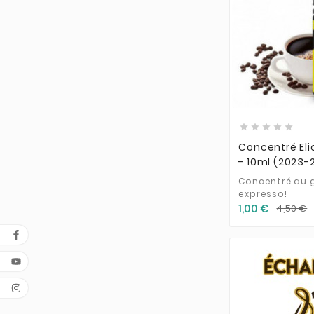





Concentré Eli
- 10ml (2023-
Concentré au g
expresso!
1,00 €
4,50 €