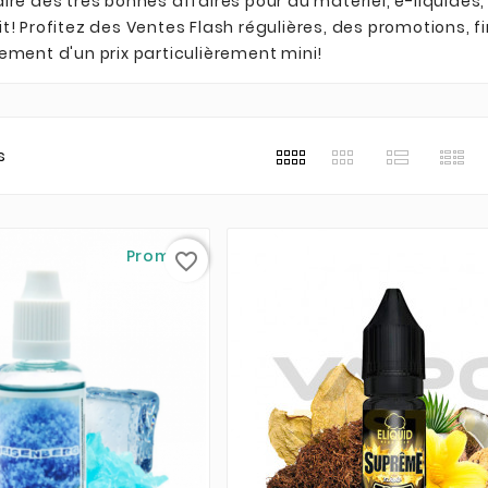
ire des très bonnes affaires pour du matériel, e-liquides,
t! Profitez des Ventes Flash régulières, des promotions, f
ement d'un prix particulièrement mini!
s
Promo !
favorite_border