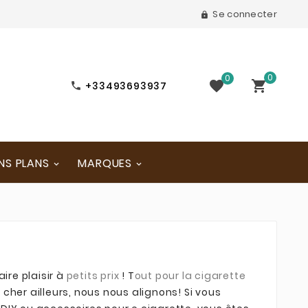
Se connecter

0
0


+33493693937

NS PLANS
MARQUES
ire plaisir à
petits prix
! T
out pour la cigarette
cher ailleurs, nous nous alignons! Si vous