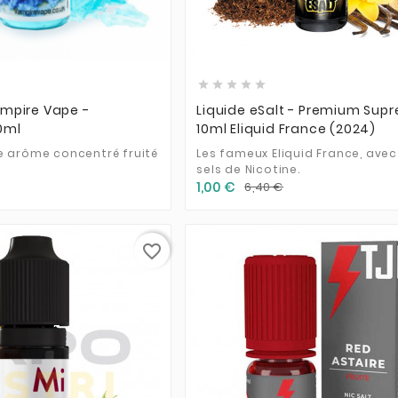











mpire Vape -
Liquide eSalt - Premium Sup
0ml
10ml Eliquid France (2024)
e arôme concentré fruité
Les fameux Eliquid France, ave
sels de Nicotine.
1,00 €
6,40 €
favorite_border