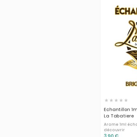





Echantillon 1m
La Tabatiere
Arome 1ml écha
découvrir
3,90 €