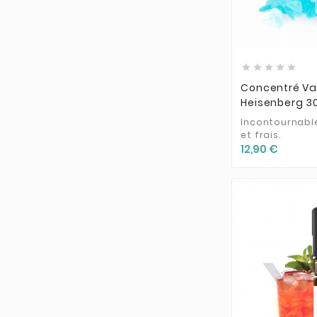





Concentré Va
Heisenberg 3
Incontournabl
et frais.
12,90 €