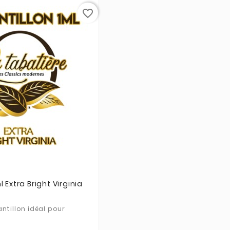
favorite_border



l Extra Bright Virginia
ntillon idéal pour