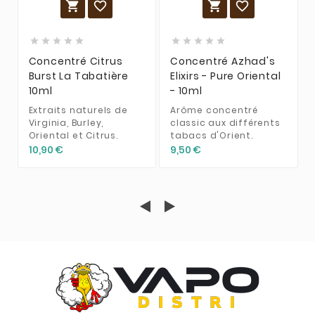














Concentré Citrus
Concentré Azhad's
Burst La Tabatière
Elixirs - Pure Oriental
10ml
- 10ml
Extraits naturels de
Arôme concentré
Virginia, Burley,
classic aux différents
Oriental et Citrus.
tabacs d'Orient.
10,90 €
9,50 €