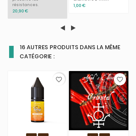
résistances.
1,00 €
20,90 €
16 AUTRES PRODUITS DANS LA MÊME
CATÉGORIE :
favorite_border
favorite_border