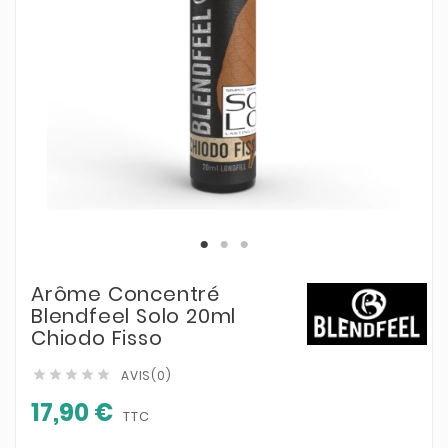
Arôme Concentré
Blendfeel Solo 20ml
Chiodo Fisso
AVIS(0)





17,90 €
TTC