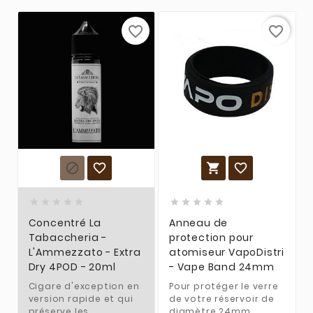
favorite_border
favorite_border














Concentré La
Anneau de
Tabaccheria -
protection pour
L'Ammezzato - Extra
atomiseur VapoDistri
Dry 4POD - 20ml
- Vape Band 24mm
Cigare d'exception en
Pour protéger le verre
version rapide et qui
de votre réservoir de
préserve les
diamètre 24mm