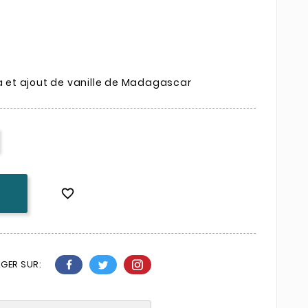
ia et ajout de vanille de Madagascar

K
GER SUR: