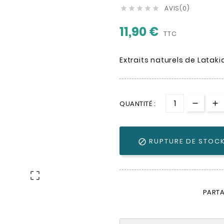
AVIS(0)





11,90 €
TTC
Extraits naturels de Latak
QUANTITÉ :
RUPTURE DE STOC


PARTA