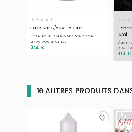











Base 50PG/50VG 500ml
Concen
10ml
Base équilibrée pour mélanger
avec vos arômes
Cavend
8,50 €
pour l
9,50 €
16 AUTRES PRODUITS DANS
favorite_border