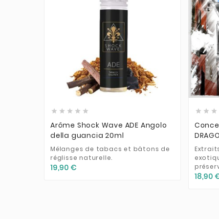











Arôme Shock Wave ADE Angolo
Conce
della guancia 20ml
DRAGO 
Mélanges de tabacs et bâtons de
Extrai
réglisse naturelle.
exotiq
préserv
19,90 €
18,90 