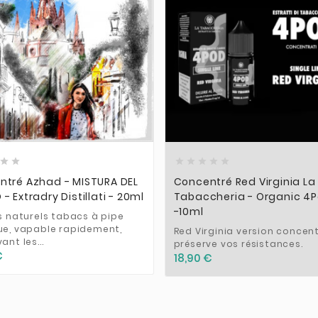













ntré Azhad - MISTURA DEL
Concentré Red Virginia La
- Extradry Distillati - 20ml
Tabaccheria - Organic 4
-10ml
ts naturels tabacs à pipe
ue, vapable rapidement,
Red Virginia version concent
ant les...
préserve vos résistances.
€
18,90 €