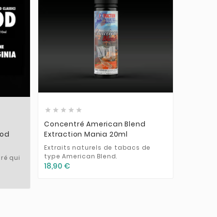











Concentré American Blend
Concent
Pod
Extraction Mania 20ml
Solo 20
Extraits naturels de tabacs de
Extraits
type American Blend.
18,90 €
ré qui
18,90 €