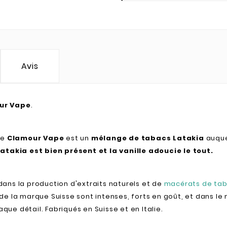
Avis
ur Vape
.
de
Clamour Vape
est un
mélange de tabacs Latakia
auque
atakia est bien présent et la vanille adoucie le tout.
dans la production d'extraits naturels et de
macérats de ta
de la marque Suisse sont intenses, forts en goût, et dans l
aque détail. Fabriqués en Suisse et en Italie.