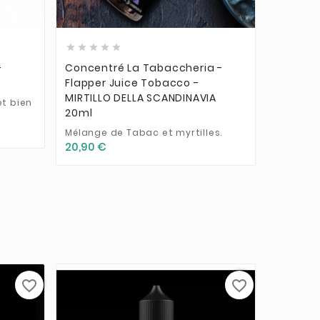











-
Concentré La Tabaccheria -
Arôme 
Flapper Juice Tobacco -
10ml-Hi
MIRTILLO DELLA SCANDINAVIA
t bien
Extraits
20ml
et d'un w
11,90 €
Mélange de Tabac et myrtilles.
20,90 €
favorite_border
favorite_border