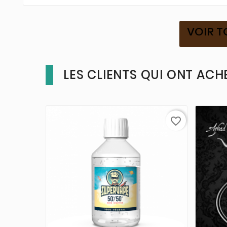
VOIR T
LES CLIENTS QUI ONT ACH
favorite_border