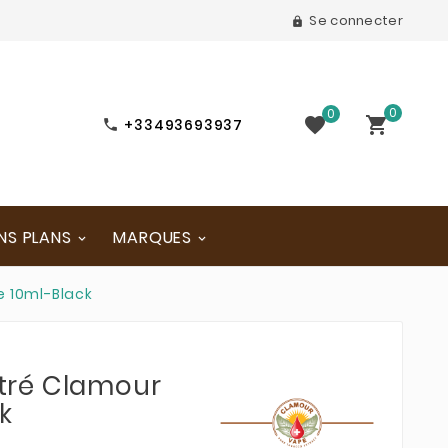
Se connecter

0
0


+33493693937

NS PLANS
MARQUES
 10ml-Black
tré Clamour
k