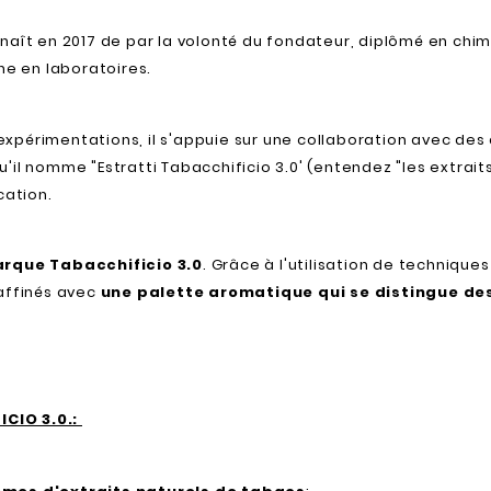
 naît en 2017 de par la volonté du fondateur, diplômé en chi
he en laboratoires.
périmentations, il s'appuie sur une collaboration avec des 
il nomme "Estratti Tabacchificio 3.0' (entendez "les extrait
cation.
marque Tabacchificio 3.0
. Grâce à l'utilisation de techniqu
affinés avec
une palette aromatique qui se distingue de
ICIO 3.0.: