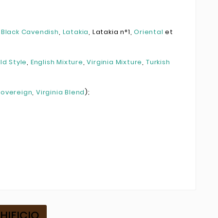
,
Black Cavendish
,
Latakia
, Latakia n°1,
Oriental
et
ld Style
,
English Mixture
,
Virginia Mixture
,
Turkish
Sovereign
,
Virginia Blend
);
HIFICIO