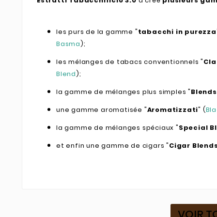
Estratti Tabacchificio 3.0
a créé
plusieurs gam
les purs de la gamme "
tabacchi in purezza
Basma
);
les mélanges de tabacs conventionnels "
Cla
Blend
);
la gamme de mélanges plus simples "
Blends
une gamme aromatisée "
Aromatizzati
" (
Bl
la gamme de mélanges spéciaux "
Special B
et enfin une gamme de cigars "
Cigar Blend
VOIR T