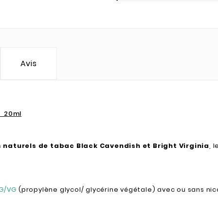
Avis
- 20ml
s naturels de tabac Black Cavendish et Bright Virginia
, 
PG/VG
(propylène glycol/ glycérine végétale) avec ou sans nic