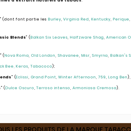
mes d'extraits naturels de tabacs
:
" (dont font partie les
Burley
,
Virginia Red
,
Kentucky
,
Perique
ssic Blends
" (
Balkan Six Leaves
,
Halfzware Shag
,
American O
" (
Nova Roma
,
Old London
,
Shavanee
,
Misr
,
Smyrna
,
Balkan's 
ack Bee
, Keras
,
Tabacoco
);
lends
" (
Eclissi
,
Grand Point
,
Winter Afternoon
,
759
,
Long Ben
),
s
" (
Dulce Oscuro
,
Terroso intenso
,
Armoniosa Cremosa
).
OUS LES PRODUITS DE LA MARQUE TABACC