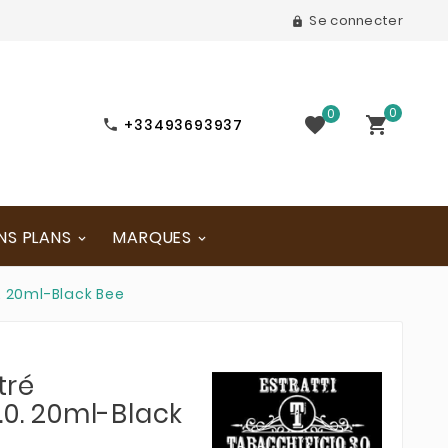
Se connecter

0
0


+33493693937

NS PLANS
MARQUES
. 20ml-Black Bee
tré
.0. 20ml-Black