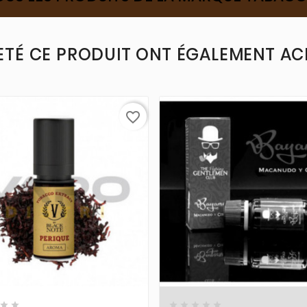
ETÉ CE PRODUIT ONT ÉGALEMENT ACH
favorite_border












