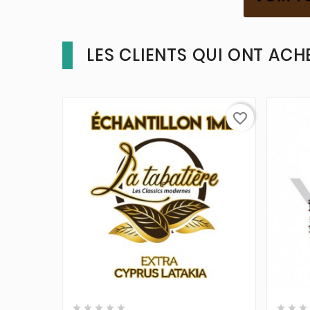
LES CLIENTS QUI ONT ACH
favorite_border










