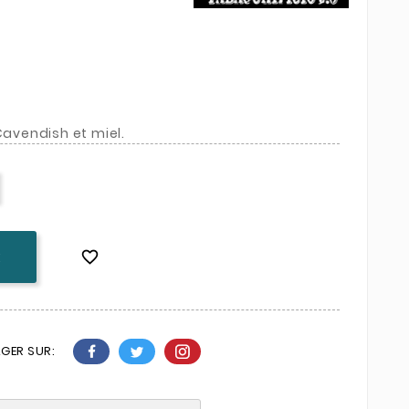
Cavendish et miel.

K
GER SUR: