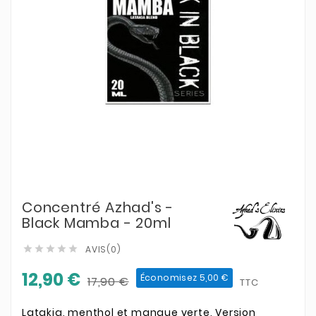
Concentré Azhad's -
Black Mamba - 20ml
AVIS(0)





12,90 €
Économisez 5,00 €
17,90 €
TTC
Latakia, menthol et mangue verte, Version