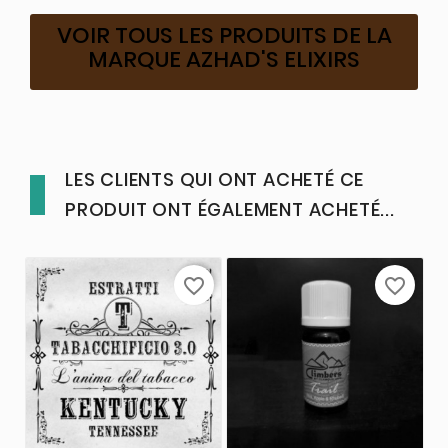
VOIR TOUS LES PRODUITS DE LA
MARQUE AZHAD'S ELIXIRS
LES CLIENTS QUI ONT ACHETÉ CE
PRODUIT ONT ÉGALEMENT ACHETÉ...
favorite_border
favorite_border