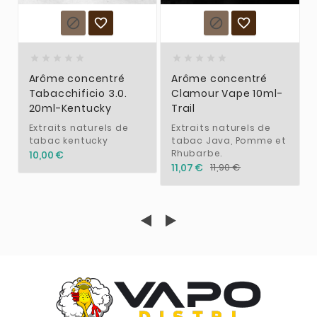














Arôme concentré
Arôme concentré
Tabacchificio 3.0.
Clamour Vape 10ml-
20ml-Kentucky
Trail
Extraits naturels de
Extraits naturels de
tabac kentucky
tabac Java, Pomme et
Rhubarbe.
10,00 €
11,07 €
11,90 €