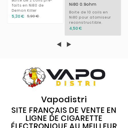
Boite de 2 coils pré-
Ni80 0.9ohm
faits en Ni80 de
Demon Killer
Boite de 10 coils en
5,30 €
5,90 €
Ni80 pour atomiseur
reconstructible.
4,50 €
Vapodistri
SITE FRANÇAIS DE VENTE EN
LIGNE DE CIGARETTE
ÉLECTRONIQUE AU MEILLEUR