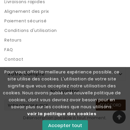
Livraisons rapides
Alignement des prix
Paiement sécurisé
Conditions d'utilisation
Retours
FAQ
Contact
Pour vous offrir la meilleure expérience possible, ce
Votre Compte

site utilise des cookies. L'utilisation de votre site
signifie que vous acceptez notre utilisation des
Newsletter
cookies. Nous avons publié une nouvelle politique de
cookies, dont vous devriez avoir besoin pour en
D'ACCORD
savoir plus sur les cookies que nous utilisons.
voir la politique des cookies
Désinscription possible à tout moment.
Accepter tout