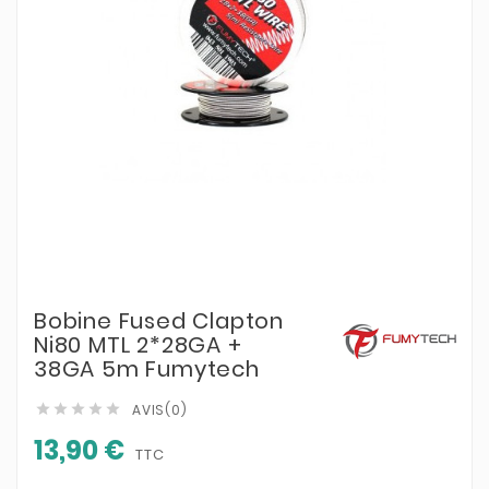
Bobine Fused Clapton
Ni80 MTL 2*28GA +
38GA 5m Fumytech
AVIS(0)





13,90 €
TTC