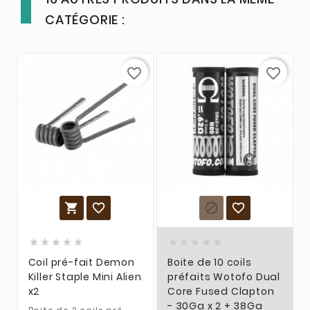
CATÉGORIE :
favorite_border
favorite_border














Coil pré-fait Demon
Boite de 10 coils
Killer Staple Mini Alien
préfaits Wotofo Dual
x2
Core Fused Clapton
- 30Ga x 2 + 38Ga