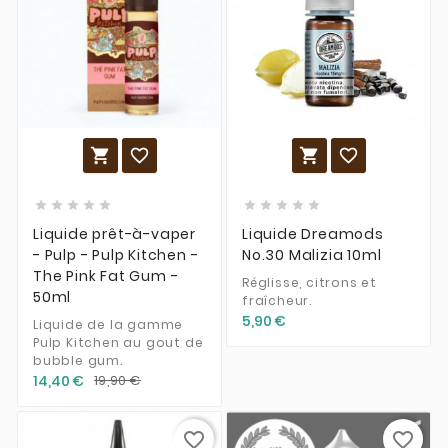














Liquide prêt-à-vaper
Liquide Dreamods
- Pulp - Pulp Kitchen -
No.30 Malizia 10ml
The Pink Fat Gum -
Réglisse, citrons et
50ml
fraîcheur.
5,90 €
Liquide de la gamme
Pulp Kitchen au gout de
bubble gum.
14,40 €
19,90 €
favorite_border
favorite_border