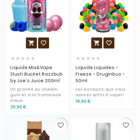














Liquide Mix&Vape
Liquide Liquideo -
Slush Bucket Razzbub
Freeze - Druginbus -
by Joe's Juice 200ml
50ml
Un granité au chewin-
Les bonbons que vous
gum et à la framboise
adorez enfin à vaper!
bleue.
16,90 €
25,90 €
favorite_border
favorite_border