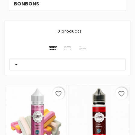
BONBONS
10 products

favorite_border
favorite_border