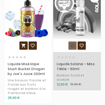














Liquide Mix&Vape
Liquide Solana - Miss
Slush Bucket Dragon
Tikkle - 50ml
by Joe's Juice 200ml
Bonbon fruité et
acidulé
Une boisson fraiche et
12,90 €
19,90 €
fruitée aux fruits
rouges et bonbon à la
framboise bleue
25,90 €