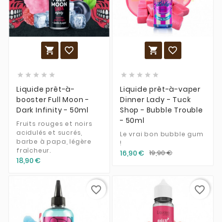














Liquide prêt-à-
Liquide prêt-à-vaper
booster Full Moon -
Dinner Lady - Tuck
Dark Infinity - 50ml
Shop - Bubble Trouble
- 50ml
Fruits rouges et noirs
acidulés et sucrés,
Le vrai bon bubble gum
barbe à papa, légère
!
fraîcheur.
16,90 €
19,90 €
18,90 €
favorite_border
favorite_border