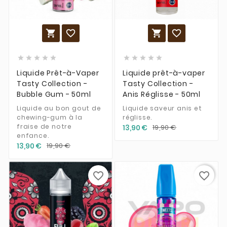














Liquide Prêt-à-Vaper
Liquide prêt-à-vaper
Tasty Collection -
Tasty Collection -
Bubble Gum - 50ml
Anis Réglisse - 50ml
Liquide au bon gout de
Liquide saveur anis et
chewing-gum à la
réglisse.
fraise de notre
13,90 €
19,90 €
enfance.
13,90 €
19,90 €
favorite_border
favorite_border