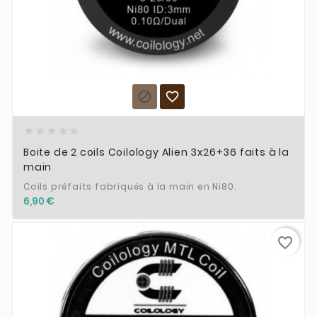







Boite de 2 coils Coilology Alien 3x26+36 faits à la
main
Coils préfaits fabriqués à la main en Ni80.
6,90 €
favorite_border