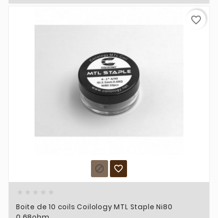
favorite_border







Boite de 10 coils Coilology MTL Staple Ni80
0.68ohm