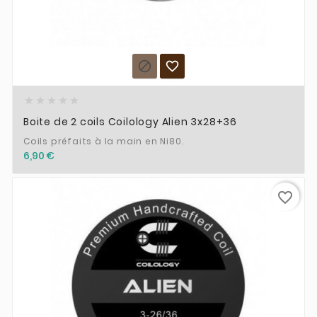







Boite de 2 coils Coilology Alien 3x28+36
Coils préfaits à la main en Ni80.
6,90 €
favorite_border