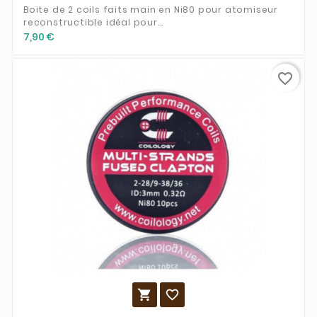
Boite de 2 coils faits main en Ni80 pour atomiseur
reconstructible idéal pour...
7,90 €
favorite_border

