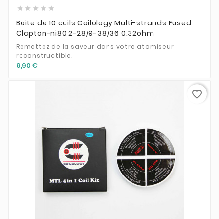





Boite de 10 coils Coilology Multi-strands Fused
Clapton-ni80 2-28/9-38/36 0.32ohm
Remettez de la saveur dans votre atomiseur
reconstructible.
9,90 €
favorite_border