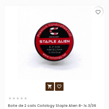
favorite_border







Boite de 2 coils Coilology Staple Alien 8-.1x.3/36