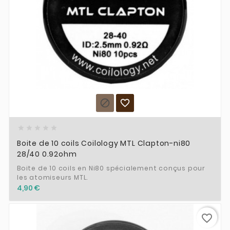







Boite de 10 coils Coilology MTL Clapton-ni80
28/40 0.92ohm
Boite de 10 coils en Ni80 spécialement conçus pour
les atomiseurs MTL.
4,90 €
favorite_border