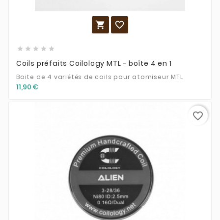







Coils préfaits Coilology MTL - boîte 4 en 1
Boite de 4 variétés de coils pour atomiseur MTL
11,90 €
favorite_border