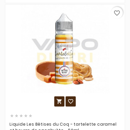
favorite_border







Liquide Les Bêtises du Coq - tartelette caramel