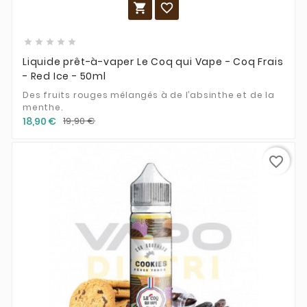







Liquide prêt-à-vaper Le Coq qui Vape - Coq Frais
- Red Ice - 50ml
Des fruits rouges mélangés à de l’absinthe et de la
menthe.
18,90 €
19,90 €
favorite_border