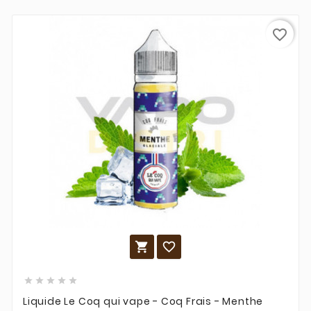
favorite_border







Liquide Le Coq qui vape - Coq Frais - Menthe