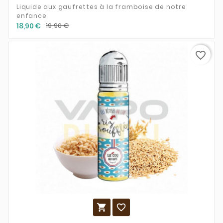
Liquide aux gaufrettes à la framboise de notre
enfance
18,90 €
19,90 €
favorite_border

