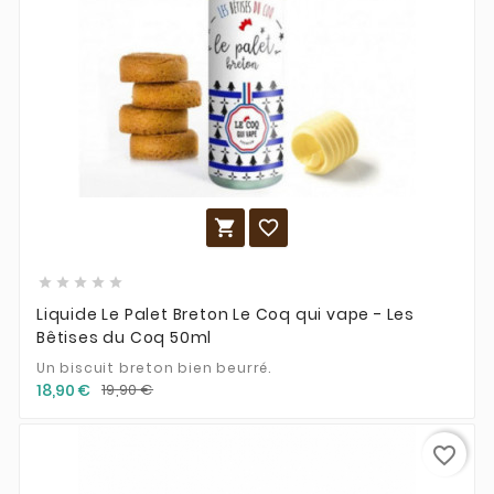







Liquide Le Palet Breton Le Coq qui vape - Les
Bêtises du Coq 50ml
Un biscuit breton bien beurré.
18,90 €
19,90 €
favorite_border