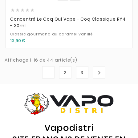





Concentré Le Coq Qui Vape - Coq Classique RY4
- 30ml
Classic gourmand au caramel vanillé
13,90 €
Affichage 1-16 de 44 article(s)
1

2
3
Vapodistri