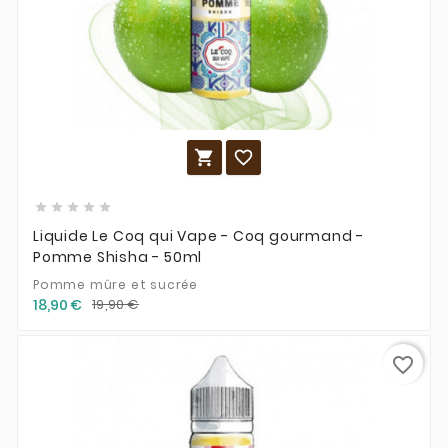







Liquide Le Coq qui Vape - Coq gourmand -
Pomme Shisha - 50ml
Pomme mûre et sucrée
18,90 €
19,90 €
favorite_border