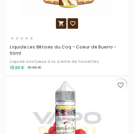







Liquide Les Bêtises du Coq - Coeur de Bueno -
50ml
Liquide onctueux à la crème de noisettes.
18,90 €
19,90 €
favorite_border