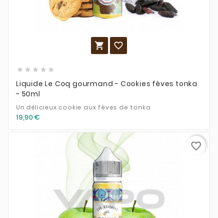







Liquide Le Coq gourmand - Cookies fèves tonka
- 50ml
Un délicieux cookie aux fèves de tonka
19,90 €
favorite_border