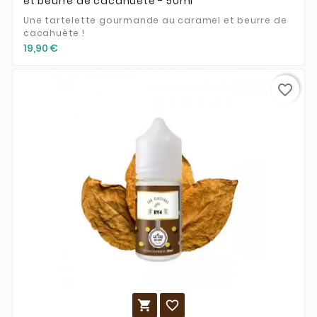
et beurre de cacahuète - 50ml
Une tartelette gourmande au caramel et beurre de
cacahuète !
19,90 €
favorite_border

