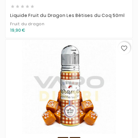





Liquide Fruit du Dragon Les Bêtises du Coq 50ml
Fruit du dragon
19,90 €
favorite_border