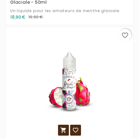
Glaciale - 50ml
Un liquide pour les amateurs de menthe glaciale.
18,90 €
19,90 €
favorite_border

