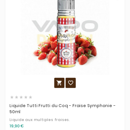







Liquide Tutti Frutti du Coq - Fraise Symphonie -
50ml
Liquide aux multiples fraises.
19,90 €