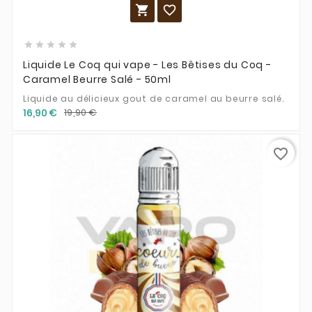







Liquide Le Coq qui vape - Les Bêtises du Coq -
Caramel Beurre Salé - 50ml
Liquide au délicieux gout de caramel au beurre salé.
16,90 €
19,90 €
favorite_border