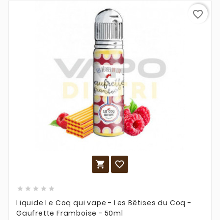
favorite_border







Liquide Le Coq qui vape - Les Bêtises du Coq -
Gaufrette Framboise - 50ml