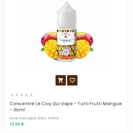







Concentré Le Coq Qui Vape - Tutti Frutti Mangue
- 30ml
Une mangue bien mûre
13,90 €