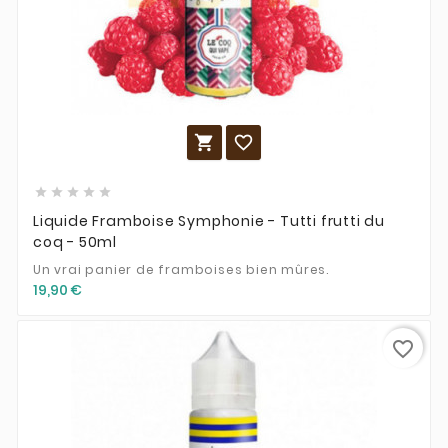







Liquide Framboise Symphonie - Tutti frutti du
coq - 50ml
Un vrai panier de framboises bien mûres.
19,90 €
favorite_border