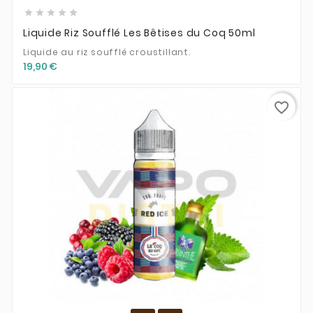





Liquide Riz Soufflé Les Bêtises du Coq 50ml
Liquide au riz soufflé croustillant.
19,90 €
favorite_border