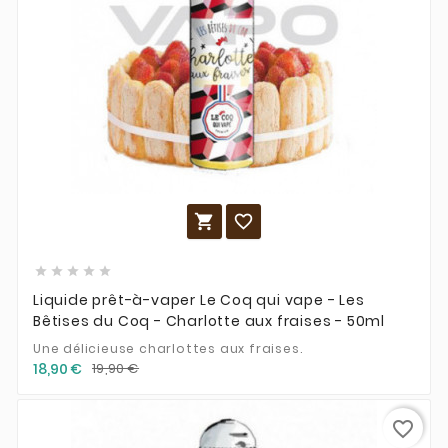







Liquide prêt-à-vaper Le Coq qui vape - Les
Bêtises du Coq - Charlotte aux fraises - 50ml
Une délicieuse charlottes aux fraises.
18,90 €
19,90 €
favorite_border