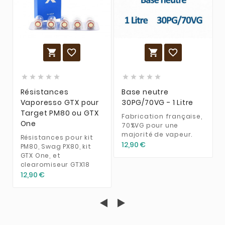














Résistances
Base neutre
Vaporesso GTX pour
30PG/70VG - 1 Litre
Target PM80 ou GTX
Fabrication française,
One
70%VG pour une
majorité de vapeur.
Résistances pour kit
12,90 €
PM80, Swag PX80, kit
GTX One, et
clearomiseur GTX18
12,90 €