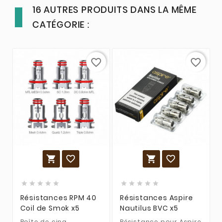
16 AUTRES PRODUITS DANS LA MÊME
CATÉGORIE :
favorite_border
favorite_border














Résistances RPM 40
Résistances Aspire
Coil de Smok x5
Nautilus BVC x5
Boîte de cinq
Résistance pour Aspire