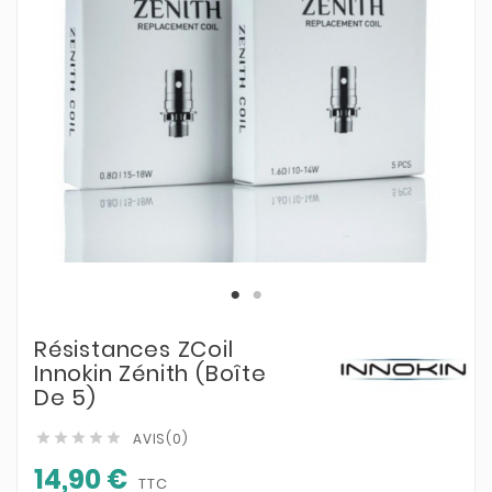
Résistances ZCoil
Innokin Zénith (boîte
De 5)
AVIS(0)





14,90 €
TTC