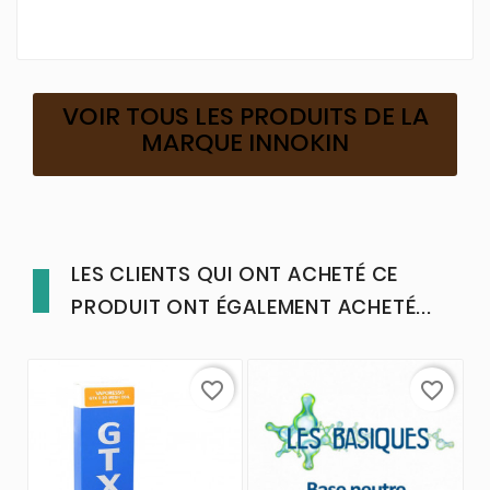
VOIR TOUS LES PRODUITS DE LA
MARQUE INNOKIN
LES CLIENTS QUI ONT ACHETÉ CE
PRODUIT ONT ÉGALEMENT ACHETÉ...
favorite_border
favorite_border