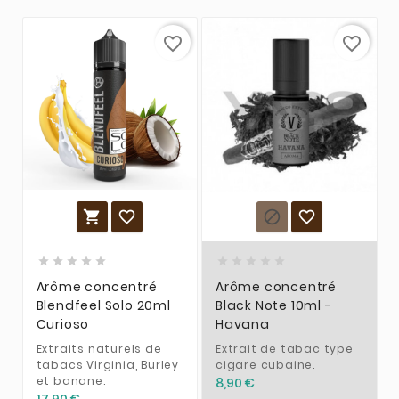
favorite_border
favorite_border














Arôme concentré
Arôme concentré
Blendfeel Solo 20ml
Black Note 10ml -
Curioso
Havana
Extraits naturels de
Extrait de tabac type
tabacs Virginia, Burley
cigare cubaine.
et banane.
8,90 €
17,90 €