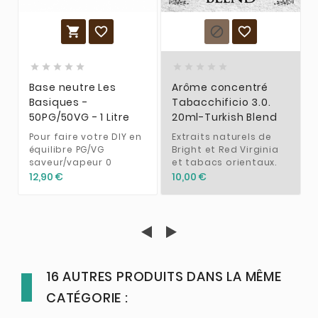














Base neutre Les
Arôme concentré
Basiques -
Tabacchificio 3.0.
50PG/50VG - 1 Litre
20ml-Turkish Blend
Pour faire votre DIY en
Extraits naturels de
équilibre PG/VG
Bright et Red Virginia
saveur/vapeur 0
et tabacs orientaux.
12,90 €
10,00 €
16 AUTRES PRODUITS DANS LA MÊME
CATÉGORIE :