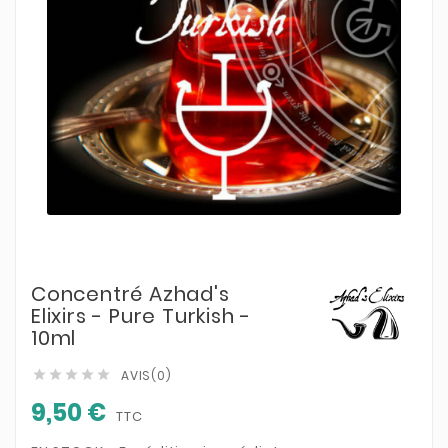
Concentré Azhad's
Elixirs - Pure Turkish -
10ml
AVIS(0)





9,50 €
TTC