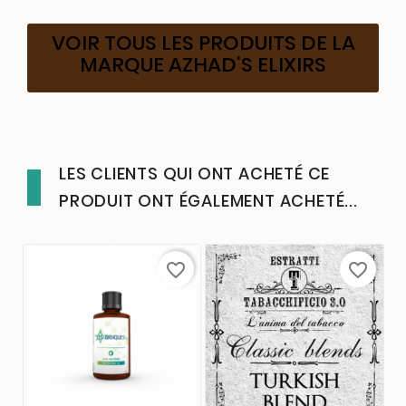
VOIR TOUS LES PRODUITS DE LA
MARQUE AZHAD'S ELIXIRS
LES CLIENTS QUI ONT ACHETÉ CE
PRODUIT ONT ÉGALEMENT ACHETÉ...
favorite_border
favorite_border