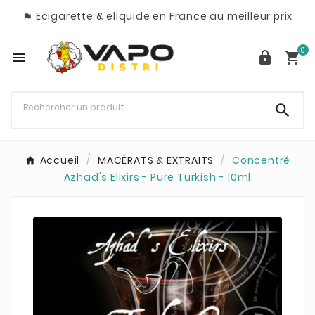
Ecigarette & eliquide en France au meilleur prix

0




Accueil
MACÉRATS & EXTRAITS
Concentré
Azhad's Elixirs - Pure Turkish - 10ml