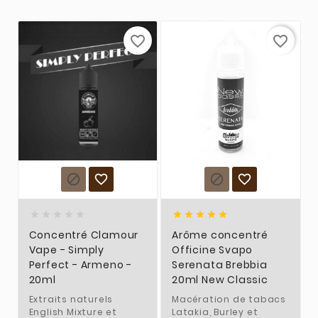
favorite_border
favorite_border














Concentré Clamour
Arôme concentré
Vape - Simply
Officine Svapo
Perfect - Armeno -
Serenata Brebbia
20ml
20ml New Classic
Extraits naturels
Macération de tabacs
English Mixture et
Latakia, Burley et