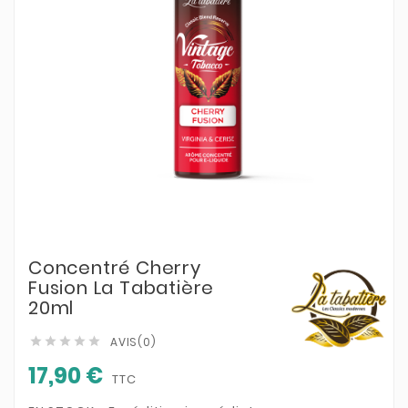
Concentré Cherry
Fusion La Tabatière
20ml
AVIS(0)





17,90 €
TTC