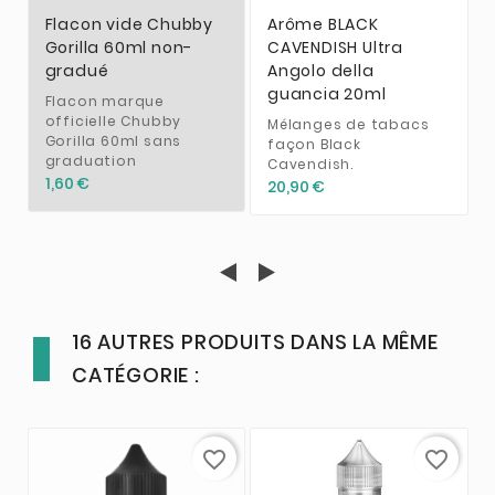
Flacon vide Chubby
Arôme BLACK
Gorilla 60ml non-
CAVENDISH Ultra
gradué
Angolo della
guancia 20ml
Flacon marque
officielle Chubby
Mélanges de tabacs
Gorilla 60ml sans
façon Black
graduation
Cavendish.
1,60 €
20,90 €
16 AUTRES PRODUITS DANS LA MÊME
CATÉGORIE :
favorite_border
favorite_border