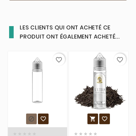
LES CLIENTS QUI ONT ACHETÉ CE
PRODUIT ONT ÉGALEMENT ACHETÉ...
favorite_border
favorite_border













