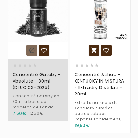














Concentré Gatsby -
Concentré Azhad -
Absolute - 30ml
KENTUCKY IN MISTURA
(DLUO 03-2025)
- Extradry Distillati -
20ml
Concentré Gatsby en
30ml à base de
Extraits naturels de
macérat de tabac
Kentucky fumé et
7,50 €
12,50 €
autres tabacs,
vapable rapidement,...
19,90 €