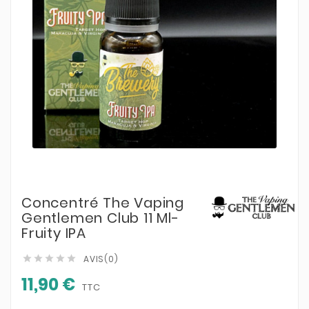
Concentré The Vaping
Gentlemen Club 11 Ml-
Fruity IPA
AVIS(0)





11,90 €
TTC