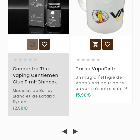














Concentré The
Tasse VapoDistri
Vaping Gentlemen
Un mug à l'éffigie de
Club 11 ml-Chinook
VapoDistri pour boire
un verre à notre santé!
Macérat de Burley
15,90 €
Blanc et de Latakia
Syrien.
12,90 €