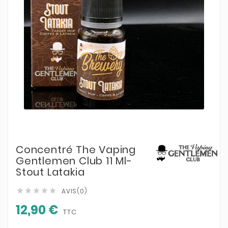
Concentré The Vaping
Gentlemen Club 11 Ml-
Stout Latakia
AVIS(0)





12,90 €
TTC