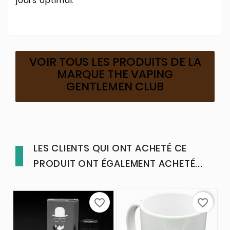
jours optimal.
VOIR TOUS LES PRODUITS DE LA
MARQUE THE VAPING
GENTLEMEN CLUB
LES CLIENTS QUI ONT ACHETÉ CE
PRODUIT ONT ÉGALEMENT ACHETÉ...
favorite_border
favorite_border