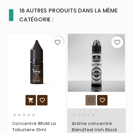
16 AUTRES PRODUITS DANS LA MÊME
CATÉGORIE :
favorite_border
favorite_border














Concentré BRUM La
Arôme concentré
Tabatière 10ml
Blendfeel Irish Black