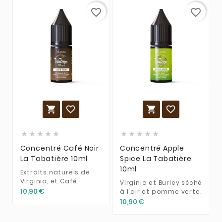
favorite_border
favorite_border














Concentré Café Noir
Concentré Apple
La Tabatière 10ml
Spice La Tabatière
10ml
Extraits naturels de
Virginia, et Café.
Virginia et Burley séché
10,90 €
à l'air et pomme verte.
10,90 €