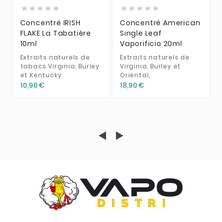










Concentré IRISH
Concentré American
FLAKE La Tabatière
Single Leaf
10ml
Vaporificio 20ml
Extraits naturels de
Extraits naturels de
tabacs Virginia, Burley
Virginia, Burley et
et Kentucky
Oriental,
10,90 €
18,90 €