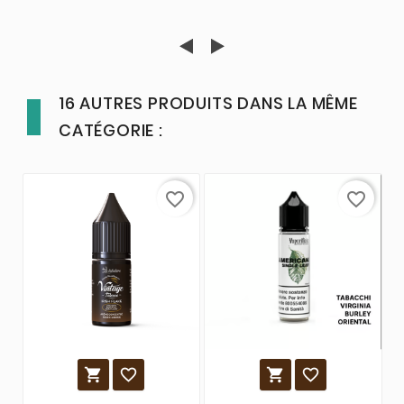
16 AUTRES PRODUITS DANS LA MÊME
CATÉGORIE :
favorite_border
favorite_border



