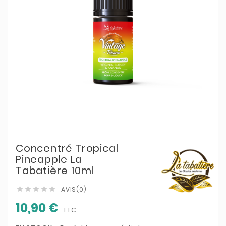
Concentré Tropical
Pineapple La
Tabatière 10ml
AVIS(0)





10,90 €
TTC