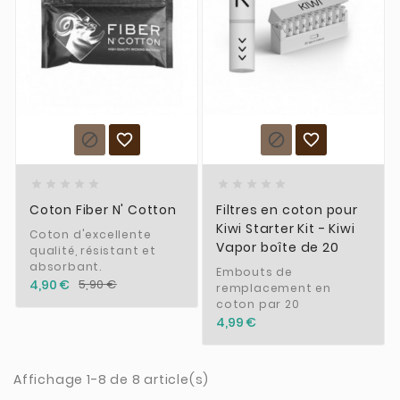














Coton Fiber N' Cotton
Filtres en coton pour
Kiwi Starter Kit - Kiwi
Coton d'excellente
Vapor boîte de 20
qualité, résistant et
absorbant.
Embouts de
4,90 €
5,90 €
remplacement en
coton par 20
4,99 €
Affichage 1-8 de 8 article(s)