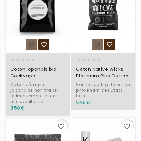














Coton japonais bio
Coton Native Wicks
GeekVape
Platinium Plus Cotton
Coton d'origine
Sachet de 10g de coton
japonaise non traité
provenant des Etats-
chimiquement avec
Unis
une capillarité...
5,90 €
3,50 €
favorite_border
favorite_border