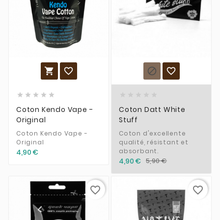














Coton Kendo Vape -
Coton Datt White
Original
Stuff
Coton Kendo Vape -
Coton d'excellente
Original
qualité, résistant et
absorbant.
4,90 €
4,90 €
5,90 €
favorite_border
favorite_border