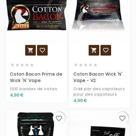














Coton Bacon Prime de
Coton Bacon Wick 'N'
Wick 'N' Vape
Vape - V2
1010 bandes de coton
Créé par des vapoteurs
pour des vapoteurs
4,90 €
4,90 €
favorite_border
favorite_border