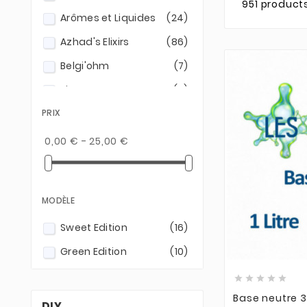
951 product
Arômes et Liquides
(24)
Azhad's Elixirs
(86)
Belgi'ohm
(7)
Biggy Bear
(11)
PRIX
Black Note
(9)
Blendfeel
(54)
0,00 € - 25,00 €
Clamour Vape
(31)
Cyber Flavour
(8)
MODÈLE
Dictator
(3)
Sweet Edition
(16)
Dinner Lady
(5)
Green Edition
(10)
Domina
(1)





Dreamods
(32)
Base neutre 3
DIY
Eliquid France
(31)