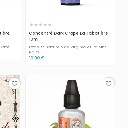








tière
Concentré Dark Grape La Tabatière
10ml
 Café.
Extraits naturels de Virginia et Raisins
Noirs.
10,90 €
favorite_border
favorite_border