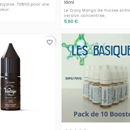
10ml
ançaise, 70%VG pour une
peur.
Le Crazy Mango de fruizee enfi
version concentrée.
5,90 €
favorite_border





