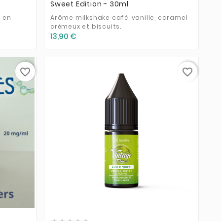
Sweet Edition - 30ml
n en
Arôme milkshake café, vanille, caramel
crémeux et biscuits.
13,90 €
favorite_border
favorite_border


