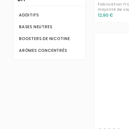
Fabrication fr
EnjoySvapo
(14)
majorité de va
12,90 €
ADDITIFS
Extraction Mania
(12)
BASES NEUTRES
Freaks
(2)
BOOSTERS DE NICOTINE
Fruizee
(13)
Fuel
(13)
ARÔMES CONCENTRÉS
Full Moon
(26)
Galactika
(2)
Gatsby
(4)
Halo
(5)
Horny Flava
(5)
Joe's Juice
(3)
Juice Maker's
(2)