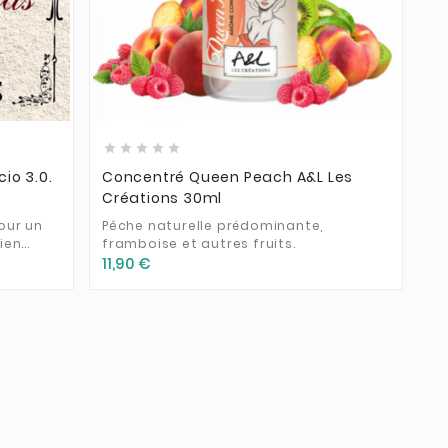








io 3.0.
Concentré Queen Peach A&L Les
Créations 30ml
our un
Pêche naturelle prédominante,
en...
framboise et autres fruits.
11,90 €