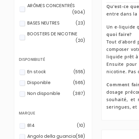
ARÔMES CONCENTRÉS
Qu'est-ce que
(904)
entre dans la
BASES NEUTRES
(23)
Un e-liquide
BOOSTERS DE NICOTINE
quoi faire?
(20)
Tout d'abord 
composer votr
liquide prêt à
DISPONIBILITÉ
Ensuite pour
nicotine. Pas 
En stock
(555)
Disponible
(565)
Comment fair
dosage précon
Non disponible
(387)
souhaité, et 
seringues, et 
MARQUE
814
(10)
Angolo della guancia
(58)