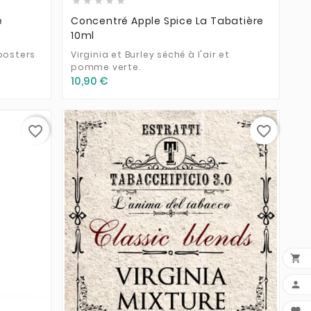





e
Concentré Apple Spice La Tabatière
10ml
oosters
Virginia et Burley séché à l'air et
pomme verte.
10,90 €
favorite_border
favorite_border




