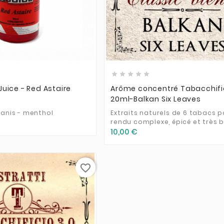











uice - Red Astaire
Arôme concentré Tabacchific
20ml-Balkan Six Leaves
 anis - menthol
Extraits naturels de 6 tabacs p
rendu complexe, épicé et très bi
10,00 €
favorite_border