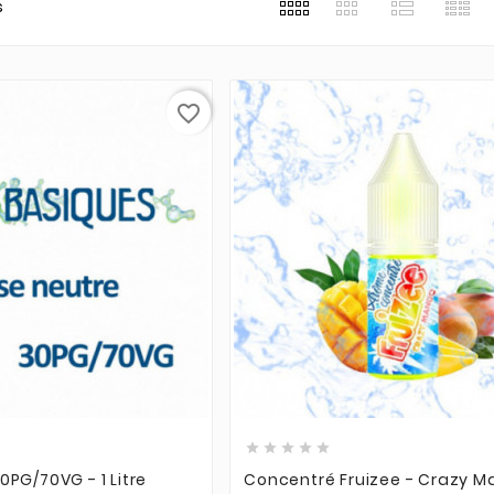
s
favorite_border











0PG/70VG - 1 Litre
Concentré Fruizee - Crazy M