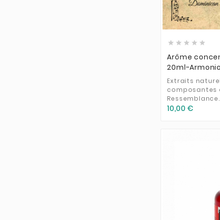
TNT Vape
(34)
Tobacco Liquor
(8)
Ultimate
(29)





Valkiria
(1)
Arôme concent
20ml-Armoni
Vampire Vape
(9)
Extraits nature
Vap'Land
(1)
composantes d'
Ressemblance..
VapeFlam
(2)
10,00 €
Vapehouse
(5)
Vape Institut
(2)
VaporArt
(4)
Vapor Cave
(44)
Vaporificio
(6)
Vitruviano's Juice
(2)