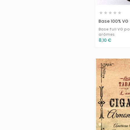
Quacks Juice Factory
(1)





Ripe Vapes
(4)
Base 100% VG
Salt E-Vapor
(2)
Base full VG p
Savourea
(1)
arômes
8,10 €
Seven Wonders
(1)
Solana
(7)
Super Flavor
(2)
Supervape
(8)
Swoke
(1)
T-Juice
(4)
Tabacchificio
(41)
The Vaping Gentlemen Club
(40)