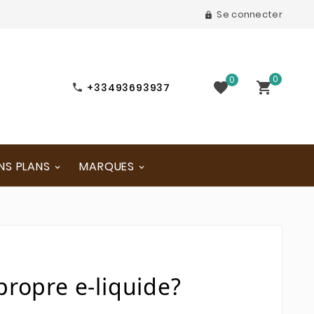
Se connecter

0
0


+33493693937

NS PLANS
MARQUES
ropre e-liquide?