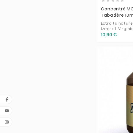





Justy Flavor
(4)
Concentré MC
Kings Crest
(1)
Tabatière 10m
La Crêpe Sucrée
(2)
Extraits nature
Izmir et Virgini
La Tabaccheria
(80)
10,90 €
La Tabatière
(52)
Le Coq Qui Vape
(23)
Le French Liquide
(1)
Les Basiques
(14)
Mawix
(4)
Medusa
(1)
Officine Svapo
(27)
PGVG Labs Don Cristo
(6)
PURE
(1)