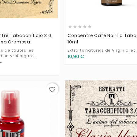











ré Tabacchificio 3.0.
Concentré Café Noir La Taba
osa Cremosa
10ml
ls de toutes les
Extraits naturels de Virginia, et
un vrai cigare.
10,90 €
.
favorite_border