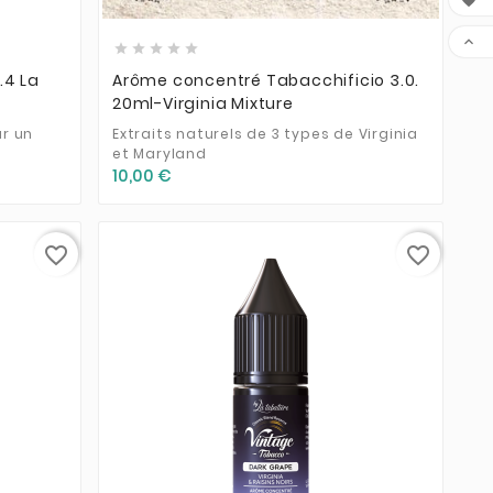







.4 La
Arôme concentré Tabacchificio 3.0.
20ml-Virginia Mixture
ur un
Extraits naturels de 3 types de Virginia
et Maryland
10,00 €
favorite_border
favorite_border