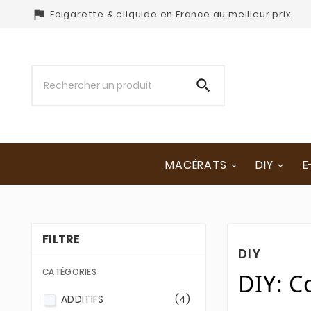

Ecigarette & eliquide en France au meilleur prix

MACÉRATS
DIY
E
FILTRE
DIY
CATÉGORIES
DIY: C
ADDITIFS
(4)