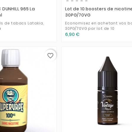





 DUNHILL 965 La
Lot de 10 boosters de nicotin
l
30PG/70VG
ls de tabacs Latakia,
Economisez en achetant vos b
a
30PG/70VG par lot de 10
6,90 €
favorite_border





