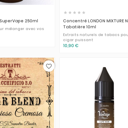





 SuperVape 250ml
Concentré LONDON MIXTURE N
Tabatière 10ml
our mélanger avec vos
Extraits naturels de tabacs po
cigar puissant
10,90 €
favorite_border