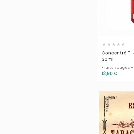





Concentré T-J
30ml
Fruits rouges -
13,90 €