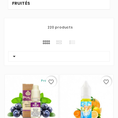
FRUITÉS
220 products

Promo !
favorite_border
favorite_border