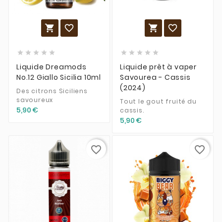














Liquide Dreamods
Liquide prêt à vaper
No.12 Giallo Sicilia 10ml
Savourea - Cassis
(2024)
Des citrons Siciliens
savoureux
Tout le gout fruité du
5,90 €
cassis.
5,90 €
favorite_border
favorite_border