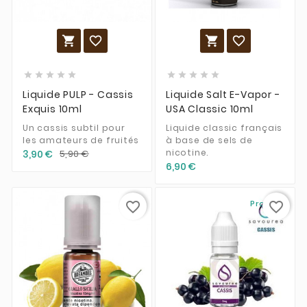














Liquide PULP - Cassis
Liquide Salt E-Vapor -
Exquis 10ml
USA Classic 10ml
Un cassis subtil pour
Liquide classic français
les amateurs de fruités
à base de sels de
nicotine.
3,90 €
5,90 €
6,90 €
Promo !
favorite_border
favorite_border