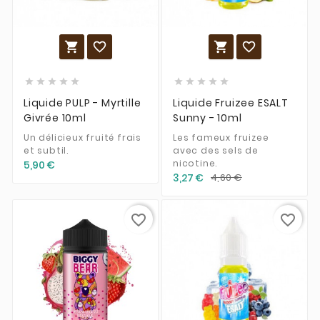














Liquide PULP - Myrtille
Liquide Fruizee ESALT
Givrée 10ml
Sunny - 10ml
Un délicieux fruité frais
Les fameux fruizee
et subtil.
avec des sels de
nicotine.
5,90 €
3,27 €
4,60 €
favorite_border
favorite_border