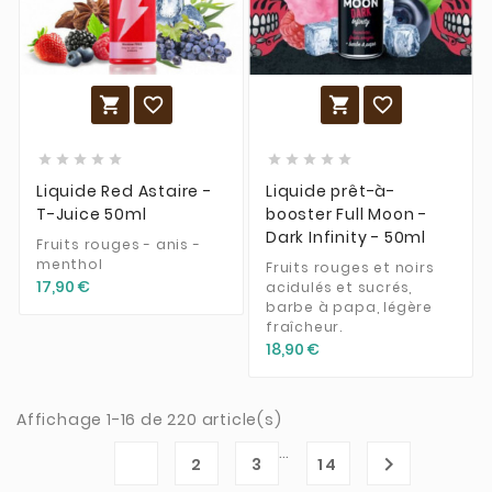














Liquide Red Astaire -
Liquide prêt-à-
T-Juice 50ml
booster Full Moon -
Dark Infinity - 50ml
Fruits rouges - anis -
menthol
Fruits rouges et noirs
17,90 €
acidulés et sucrés,
barbe à papa, légère
fraîcheur.
18,90 €
Affichage 1-16 de 220 article(s)
…
1

2
3
14