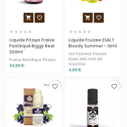














Liquide Pitaya Fraise
Liquide Fruizee ESALT
Pastèque Biggy Bear
Bloody Summer - 10ml
200ml
Les fameux fruizee
avec des sels de
Fraise Pastèque Pitaya
nicotine.
24,90 €
4,60 €
Promo !
favorite_border
favorite_border