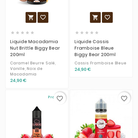














Liquide Macadamia
Liquide Cassis
Nut Brittle Biggy Bear
Framboise Bleue
200ml
Biggy Bear 200ml
Caramel Beurre Salé,
Cassis Framboise Bleue
Vanille, Noix de
24,90 €
Macadamia
24,90 €
Promo !
favorite_border
favorite_border