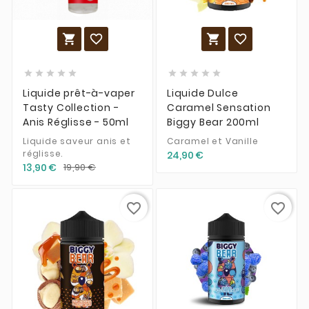














Liquide prêt-à-vaper
Liquide Dulce
Tasty Collection -
Caramel Sensation
Anis Réglisse - 50ml
Biggy Bear 200ml
Liquide saveur anis et
Caramel et Vanille
réglisse.
24,90 €
13,90 €
19,90 €
favorite_border
favorite_border