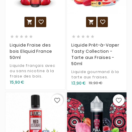














Liquide Fraise des
Liquide Prêt-à-Vaper
bois Eliquid France
Tasty Collection -
50ml
Tarte aux Fraises -
50ml
Liquide français avec
ou sans nicotine à la
Liquide gourmand à la
fraise des bois.
tarte aux fraises.
15,90 €
13,90 €
19,90 €
favorite_border
favorite_border