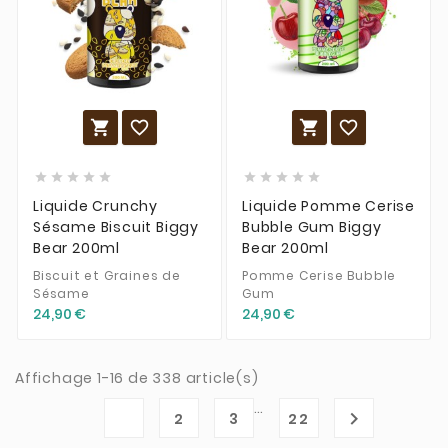














Liquide Crunchy
Liquide Pomme Cerise
Sésame Biscuit Biggy
Bubble Gum Biggy
Bear 200ml
Bear 200ml
Biscuit et Graines de
Pomme Cerise Bubble
Sésame
Gum
24,90 €
24,90 €
Affichage 1-16 de 338 article(s)
…
1

2
3
22