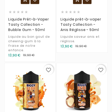










Liquide Prêt-à-Vaper
Liquide prêt-à-vaper
Tasty Collection -
Tasty Collection -
Bubble Gum - 50ml
Anis Réglisse - 50ml
Liquide au bon gout de
Liquide saveur anis et
chewing-gum à la
réglisse.
fraise de notre
13,90 €
19,90 €
enfance.
13,90 €
19,90 €
favorite_border
favorite_border