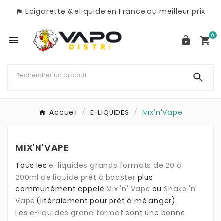
Ecigarette & eliquide en France au meilleur prix

0




Accueil
E-LIQUIDES
Mix'n'Vape
MIX'N'VAPE
Tous les
e-liquides grands formats de 20 à
200ml de liquide prêt à booster
plus
communément appelé
Mix 'n' Vape
ou
Shake 'n'
Vape
(litéralement pour prêt à mélanger).
Les
e-liquides
grand format
sont une bonne