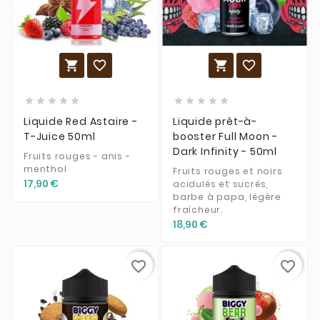














Liquide Red Astaire -
Liquide prêt-à-
T-Juice 50ml
booster Full Moon -
Dark Infinity - 50ml
Fruits rouges - anis -
menthol
Fruits rouges et noirs
17,90 €
acidulés et sucrés,
barbe à papa, légère
fraîcheur.
18,90 €
favorite_border
favorite_border