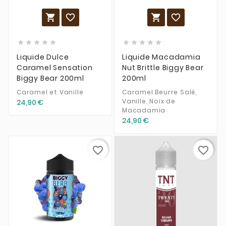














Liquide Dulce
Liquide Macadamia
Caramel Sensation
Nut Brittle Biggy Bear
Biggy Bear 200ml
200ml
Caramel et Vanille
Caramel Beurre Salé,
Vanille, Noix de
24,90 €
Macadamia
24,90 €
favorite_border
favorite_border