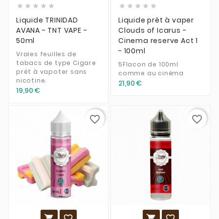










Liquide TRINIDAD
Liquide prêt à vaper
AVANA - TNT VAPE -
Clouds of Icarus -
50ml
Cinema reserve Act 1
- 100ml
Vraies feuilles de
tabacs de type Cigare
5Flacon de 100ml
prêt à vapoter sans
comme au cinéma
nicotine.
21,90 €
19,90 €
favorite_border
favorite_border



