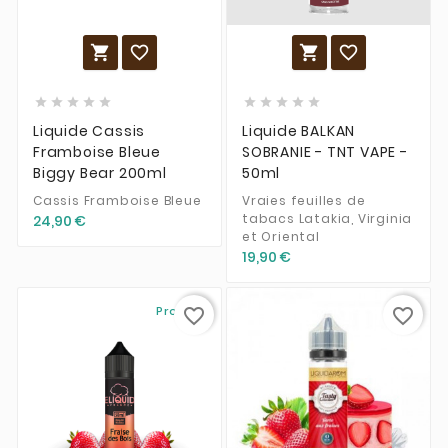














Liquide Cassis
Liquide BALKAN
Framboise Bleue
SOBRANIE - TNT VAPE -
Biggy Bear 200ml
50ml
Cassis Framboise Bleue
Vraies feuilles de
tabacs Latakia, Virginia
24,90 €
et Oriental
19,90 €
Promo !
favorite_border
favorite_border