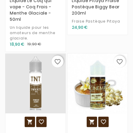
Liquide Le Coq qui
Liquide Pitaya Fraise
vape - Coq Frais -
Pastèque Biggy Bear
Menthe Glaciale -
200ml
50ml
Fraise Pastèque Pitaya
24,90 €
Un liquide pour les
amateurs de menthe
glaciale.
18,90 €
19,90 €
favorite_border
favorite_border



