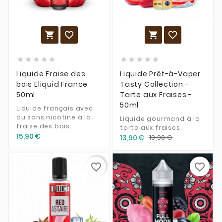














Liquide Fraise des
Liquide Prêt-à-Vaper
bois Eliquid France
Tasty Collection -
50ml
Tarte aux Fraises -
50ml
Liquide français avec
ou sans nicotine à la
Liquide gourmand à la
fraise des bois.
tarte aux fraises.
15,90 €
13,90 €
19,90 €
favorite_border
favorite_border