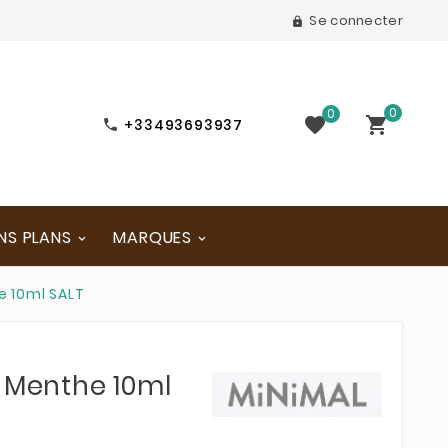
Se connecter

0
0


+33493693937

NS PLANS
MARQUES
e 10ml SALT
l Menthe 10ml