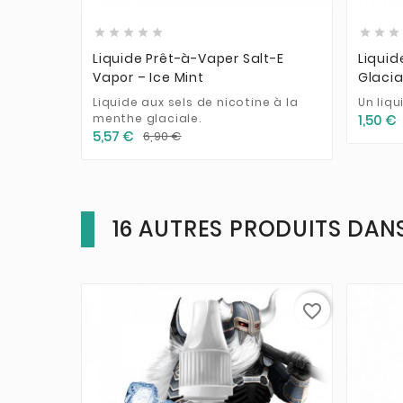








Liquide Prêt-à-Vaper Salt-E
Liquid
Vapor – Ice Mint
Glacia
Liquide aux sels de nicotine à la
Un liqu
menthe glaciale.
1,50 €
5,57 €
6,90 €
16 AUTRES PRODUITS DANS
favorite_border