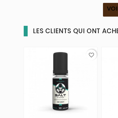
VOI
LES CLIENTS QUI ONT ACH
favorite_border


