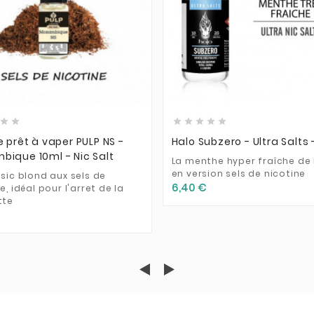













e prêt à vaper PULP NS -
Halo Subzero - Ultra Salts 
ique 10ml - Nic Salt
La menthe hyper fraîche de
en version sels de nicotine
ssic blond aux sels de
6,40 €
e, idéal pour l'arret de la
tte