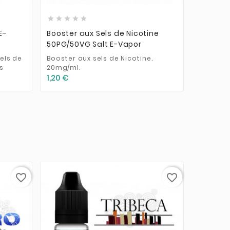








E-
Booster aux Sels de Nicotine
RAGNARO
50PG/50VG Salt E-Vapor
nicotin
els de
Booster aux sels de Nicotine.
La recet
s
20mg/ml.
désormai
1,20 €
5,90 €
favorite_border
favorite_border