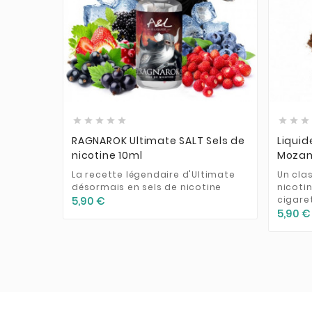











RAGNAROK Ultimate SALT Sels de
Liquid
nicotine 10ml
Mozamb
La recette légendaire d'Ultimate
Un cla
désormais en sels de nicotine
nicotin
cigare
5,90 €
5,90 €