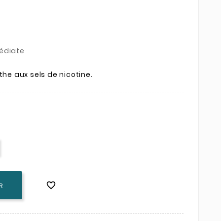
édiate
the aux sels de nicotine.

R