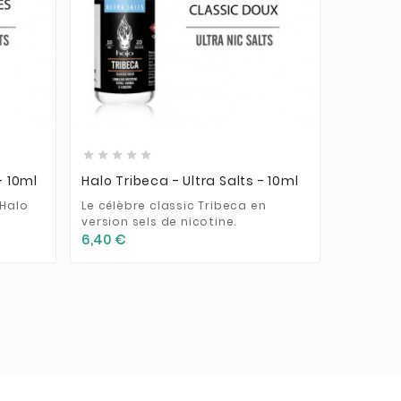











- 10ml
Halo Tribeca - Ultra Salts - 10ml
Liquide
10ml SA
 Halo
Le célèbre classic Tribeca en
version sels de nicotine.
Liquide 
6,40 €
base de 
fruits r
5,90 €