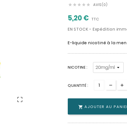
AVIS(0)





5,20 €
TTC
EN STOCK - Expédition imm
E-liquide nicotiné à la men
NICOTINE :
QUANTITÉ :

AJOUTER AU PANIE
