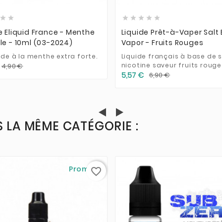







e Eliquid France - Menthe
Liquide Prêt-à-Vaper Salt 
le - 10ml (03-2024)
Vapor - Fruits Rouges
ide à la menthe extra forte.
Liquide français à base de s
nicotine saveur fruits rouge
4,90 €
5,57 €
6,90 €
 LA MÊME CATÉGORIE :
Promo !
favorite_border