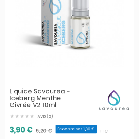
Liquide Savourea -
Iceberg Menthe
Givrée V2 10ml
AVIS(0)





3,90 €
Économisez 1,30 €
5,20 €
TTC