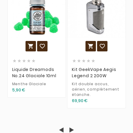














Liquide Dreamods
Kit GeekVape Aegis
No.24 Glaciale 10ml
Legend 2 200W
Menthe Glaciale
Kit double accus,
aérien, complètement
5,90 €
étanche.
69,90 €