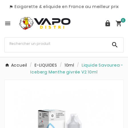
Ecigarette & eliquide en France au meilleur prix

0




Accueil
E-LIQUIDES
10ml
Liquide Savourea -
Iceberg Menthe givrée V2 10ml