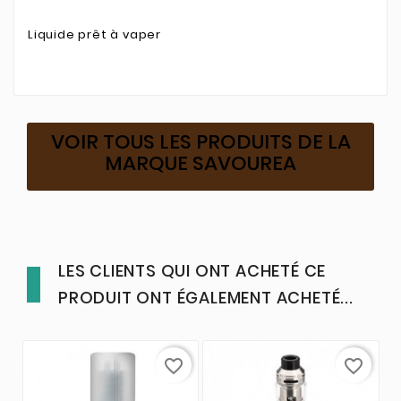
Liquide prêt à vaper
VOIR TOUS LES PRODUITS DE LA
MARQUE SAVOUREA
LES CLIENTS QUI ONT ACHETÉ CE
PRODUIT ONT ÉGALEMENT ACHETÉ...
favorite_border
favorite_border