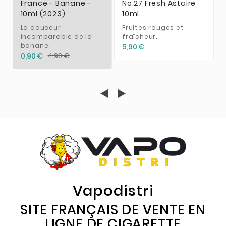
France - Banane -
No.27 Fresh Astaire
10ml (2023)
10ml
La douceur
Fruites rouges et
incomparable de la
fraîcheur.
banane.
5,90 €
0,90 €
4,90 €
Vapodistri
SITE FRANÇAIS DE VENTE EN
LIGNE DE CIGARETTE