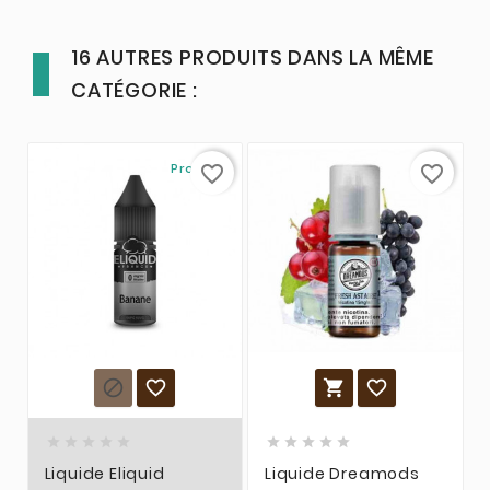
16 AUTRES PRODUITS DANS LA MÊME
CATÉGORIE :
Promo !
favorite_border
favorite_border














Liquide Eliquid
Liquide Dreamods