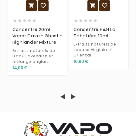














Concentré 20ml
Concentré H&H La
Vapor Cave - Ghost -
Tabatière 10ml
Highlander Mixture
Extraits naturels de
tabacs Virginia et
Extraits naturels de
Oriental
Black Cavendish et
10,90 €
mélange anglais.
14,90 €