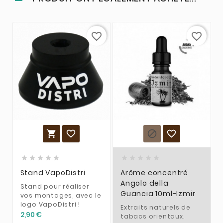
favorite_border
favorite_border














Stand VapoDistri
Arôme concentré
Angolo della
Stand pour réaliser
Guancia 10ml-Izmir
vos montages, avec le
logo VapoDistri !
Extraits naturels de
2,90 €
tabacs orientaux.