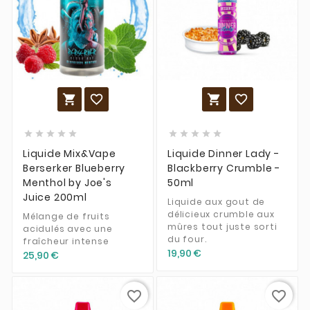














Liquide Mix&Vape
Liquide Dinner Lady -
Berserker Blueberry
Blackberry Crumble -
Menthol by Joe's
50ml
Juice 200ml
Liquide aux gout de
délicieux crumble aux
Mélange de fruits
mûres tout juste sorti
acidulés avec une
du four.
fraîcheur intense
19,90 €
25,90 €
favorite_border
favorite_border