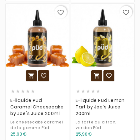
favorite_border
favorite_border














E-liquide Püd
E-liquide Püd Lemon
Caramel Cheesecake
Tart by Joe's Juice
by Joe's Juice 200ml
200ml
Le cheesecake caramel
La tarte au citron,
de la gamme Püd
version Püd
25,90 €
25,90 €