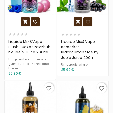














Liquide Mix&Vape
Liquide Mix&Vape
Slush Bucket Razzbub
Berserker
by Joe's Juice 200ml
Blackcurrant Ice by
Joe's Juice 200ml
Un granité au chewin-
gum et à la framboise
Un cassis givré
bleue.
25,90 €
25,90 €
favorite_border
favorite_border