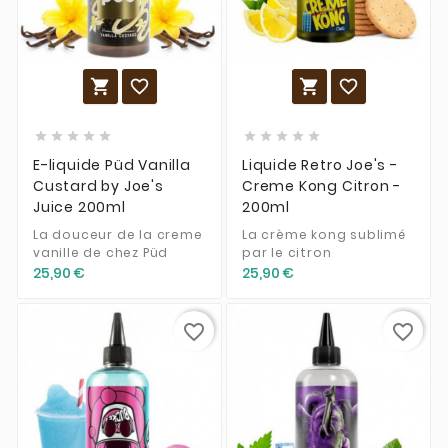














E-liquide Püd Vanilla
Liquide Retro Joe's -
Custard by Joe's
Creme Kong Citron -
Juice 200ml
200ml
La douceur de la creme
La crème kong sublimé
vanille de chez Püd
par le citron
25,90 €
25,90 €
favorite_border
favorite_border