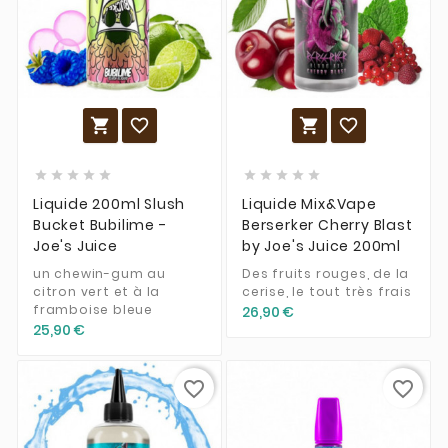














Liquide 200ml Slush
Liquide Mix&Vape
Bucket Bubilime -
Berserker Cherry Blast
Joe's Juice
by Joe's Juice 200ml
un chewin-gum au
Des fruits rouges, de la
citron vert et à la
cerise, le tout très frais
framboise bleue
26,90 €
25,90 €
favorite_border
favorite_border