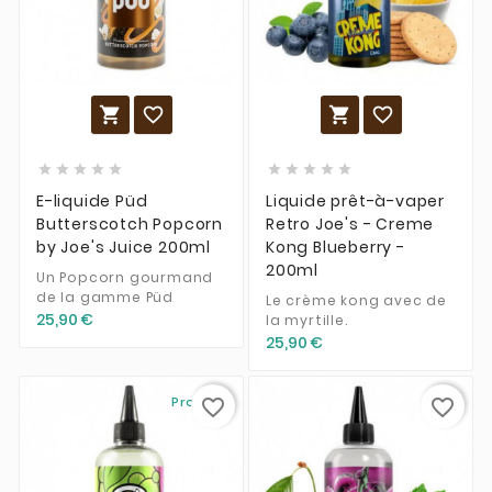














E-liquide Püd
Liquide prêt-à-vaper
Butterscotch Popcorn
Retro Joe's - Creme
by Joe's Juice 200ml
Kong Blueberry -
200ml
Un Popcorn gourmand
de la gamme Püd
Le crème kong avec de
25,90 €
la myrtille.
25,90 €
Promo !
favorite_border
favorite_border