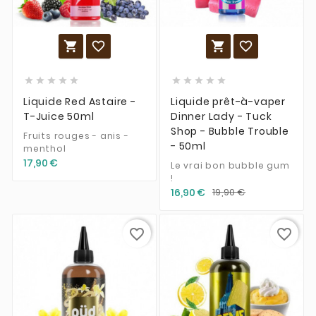














Liquide Red Astaire -
Liquide prêt-à-vaper
T-Juice 50ml
Dinner Lady - Tuck
Shop - Bubble Trouble
Fruits rouges - anis -
- 50ml
menthol
17,90 €
Le vrai bon bubble gum
!
16,90 €
19,90 €
favorite_border
favorite_border