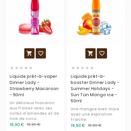














Liquide prêt-à-vaper
Liquide prêt-à-
Dinner Lady -
booster Dinner Lady -
Strawberry Macaroon
Summer Holidays -
- 50ml
Sun Tan Mango Ice -
50ml
Un délicieux macaron
aux fraises avec ses
Une mangue bien mûre
notes d'amandes et de
avec une expiration
noix de coco.
fraiche.
16,90 €
19,90 €
16,90 €
19,90 €