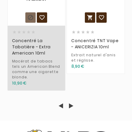














Concentré La
Concentré TNT Vape
Tabatière - Extra
- ANICERIZIA 10ml
American 10ml
Extrait naturel d'anis
et réglisse.
Macérat de tabacs
8,90 €
tels un American Blend
comme une cigarette
blonde.
10,90 €