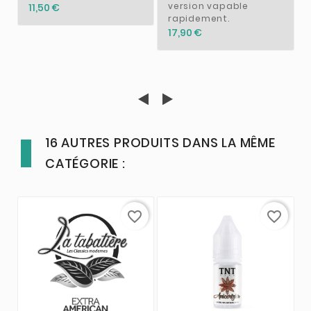
version vapable
11,50 €
rapidement.
17,90 €
16 AUTRES PRODUITS DANS LA MÊME
CATÉGORIE :
favorite_border
favorite_border