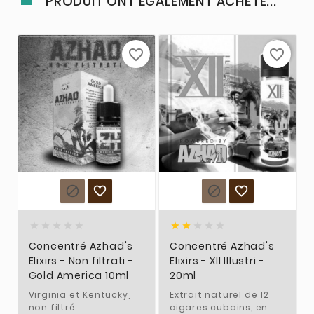
PRODUIT ONT ÉGALEMENT ACHETÉ...
favorite_border
favorite_border














Concentré Azhad's
Concentré Azhad's
Elixirs - Non filtrati -
Elixirs - XII Illustri -
Gold America 10ml
20ml
Virginia et Kentucky,
Extrait naturel de 12
non filtré.
cigares cubains, en