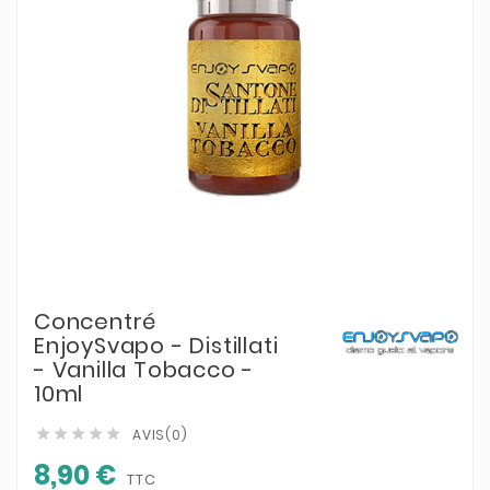
Concentré
EnjoySvapo - Distillati
- Vanilla Tobacco -
10ml
AVIS(0)





8,90 €
TTC