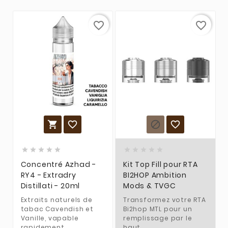
favorite_border
favorite_border














Concentré Azhad -
Kit Top Fill pour RTA
RY4 - Extradry
BI2HOP Ambition
Distillati - 20ml
Mods & TVGC
Extraits naturels de
Transformez votre RTA
tabac Cavendish et
Bi2hop MTL pour un
Vanille, vapable
remplissage par le
rapidement,...
haut.