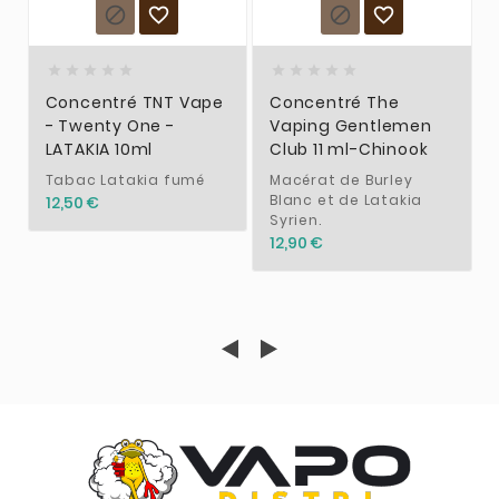














Concentré TNT Vape
Concentré The
- Twenty One -
Vaping Gentlemen
LATAKIA 10ml
Club 11 ml-Chinook
Tabac Latakia fumé
Macérat de Burley
Blanc et de Latakia
12,50 €
Syrien.
12,90 €