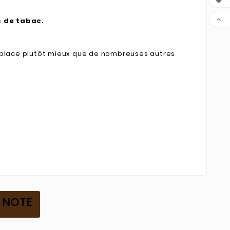


s de tabac.
 place plutôt mieux que de nombreuses autres
K NOTE