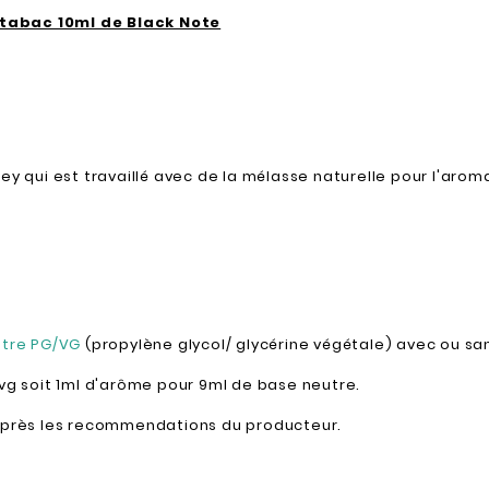
 tabac 10ml de Black Note
ey qui est travaillé avec de la mélasse naturelle pour l'arom
utre PG/VG
(propylène glycol/ glycérine végétale) avec ou sa
0vg soit 1ml d'arôme pour 9ml de base neutre.
'après les recommendations du producteur.