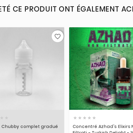
ETÉ CE PRODUIT ONT ÉGALEMENT ACH
favorite_border













n Chubby complet gradué
Concentré Azhad's Elixirs
l
Filtrati - Turkish Delight - 