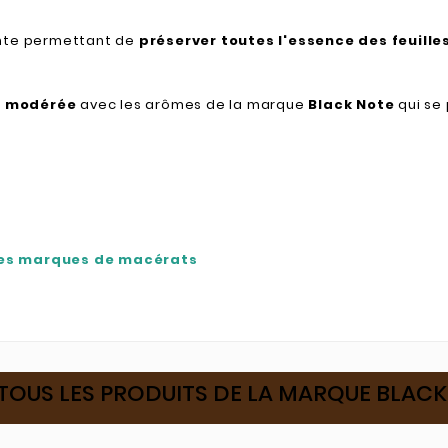
ente permettant de
préserver toutes l'essence des feuille
t modérée
avec les arômes de la marque
Black Note
qui se
les marques de macérats
TOUS LES PRODUITS DE LA MARQUE BLAC