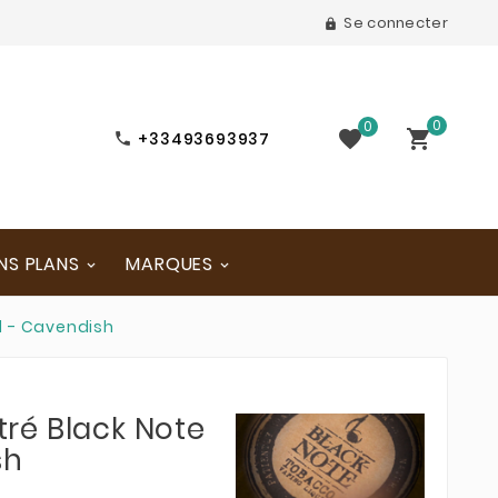
Se connecter

0
0


+33493693937

NS PLANS
MARQUES
l - Cavendish
ré Black Note
sh