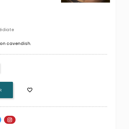
édiate
çon cavendish.

R