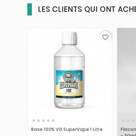
LES CLIENTS QUI ONT ACH
favorite_border











Base 100% VG SuperVape 1 Litre
Flaco
- 30m