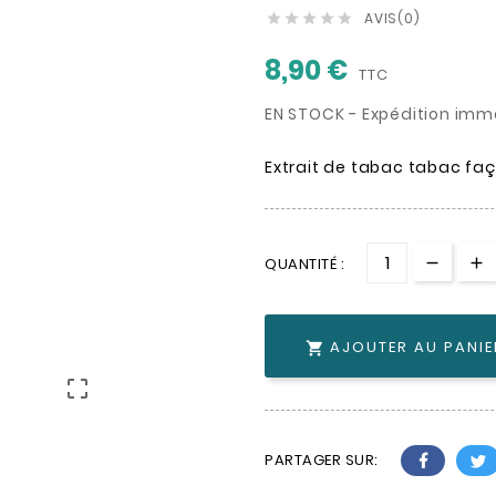
AVIS(0)





8,90 €
TTC
EN STOCK - Expédition imm
Extrait de tabac tabac fa
QUANTITÉ :
AJOUTER AU PANIE


PARTAGER SUR: