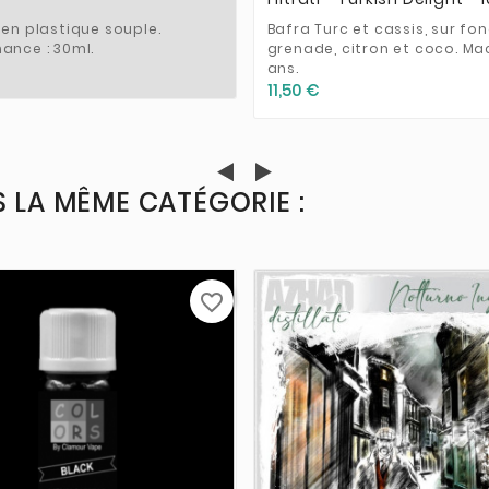
 en plastique souple.
Bafra Turc et cassis, sur fo
ance : 30ml.
grenade, citron et coco. Ma
ans.
11,50 €
 LA MÊME CATÉGORIE :
favorite_border