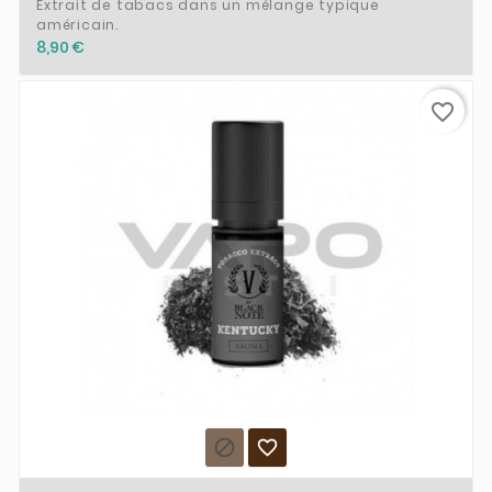
Extrait de tabacs dans un mélange typique
américain.
8,90 €
favorite_border

