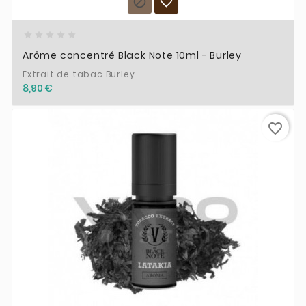







Arôme concentré Black Note 10ml - Burley
Extrait de tabac Burley.
8,90 €
favorite_border