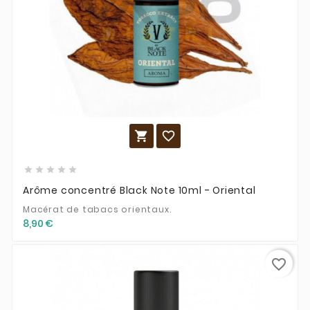







Arôme concentré Black Note 10ml - Oriental
Macérat de tabacs orientaux.
8,90 €
favorite_border