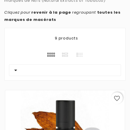
marques de NETs (Natural Extracts of Tobacco)
Cliquez pour
revenir à la page
r
egroupant
toutes les
marques de macérats
9 products

favorite_border