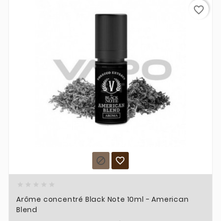
favorite_border







Arôme concentré Black Note 10ml - American
Blend