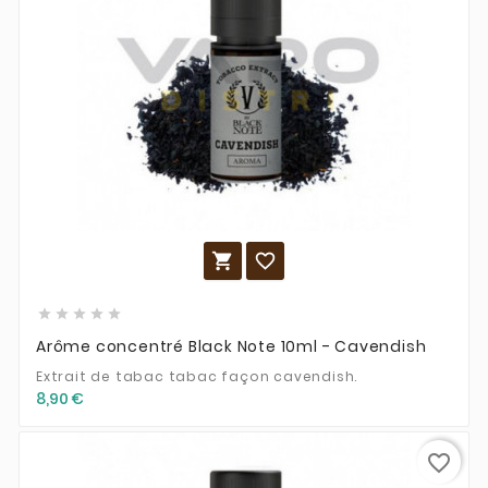







Arôme concentré Black Note 10ml - Cavendish
Extrait de tabac tabac façon cavendish.
8,90 €
favorite_border