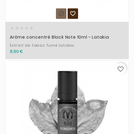







Arôme concentré Black Note 10ml - Latakia
Extrait de tabac fumé Latakia.
8,90 €
favorite_border