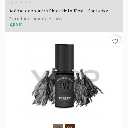





Arôme concentré Black Note 10ml - Kentucky
Extrait de tabac Kentucky
8,90 €
favorite_border