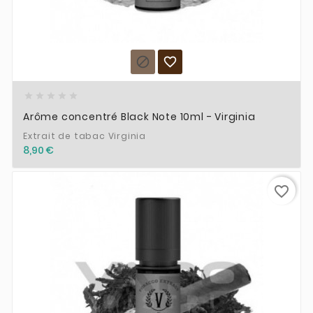







Arôme concentré Black Note 10ml - Virginia
Extrait de tabac Virginia
8,90 €
favorite_border