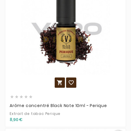







Arôme concentré Black Note 10ml - Perique
Extrait de tabac Perique
8,90 €