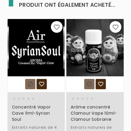
PRODUIT ONT ÉGALEMENT ACHETÉ...
favorite_border
favorite_border














Concentré Vapor
Arôme concentré
Cave 11ml-Syrian
Clamour Vape 10ml-
Soul
Clamour Sobranie
Extraits naturels de 4
Extraits naturels de