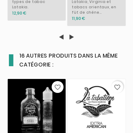
types de tabac
Latakia, Virginia et
Latakia.
tabacs orientaux, en
fût de chêne...
12,90 €
11,90 €
16 AUTRES PRODUITS DANS LA MÊME
CATÉGORIE :
favorite_border
favorite_border