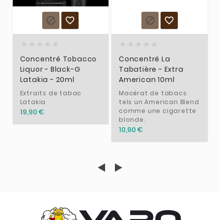














Concentré Tobacco
Concentré La
Liquor - Black-G
Tabatière - Extra
Latakia - 20ml
American 10ml
Extraits de tabac
Macérat de tabacs
Latakia
tels un American Blend
comme une cigarette
19,90 €
blonde.
10,90 €