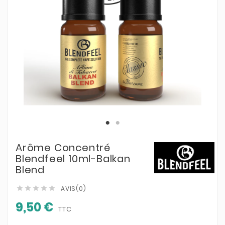
Arôme Concentré
Blendfeel 10ml-Balkan
Blend
AVIS(0)





9,50 €
TTC