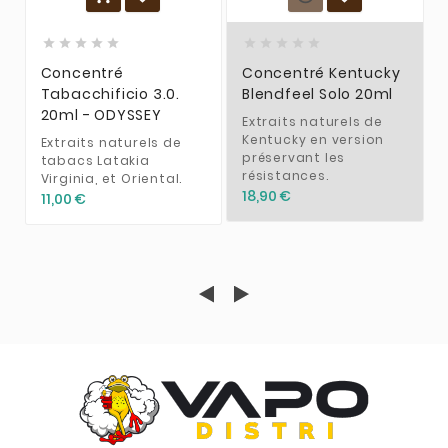










Concentré
Concentré Kentucky
Tabacchificio 3.0.
Blendfeel Solo 20ml
20ml - ODYSSEY
Extraits naturels de
Kentucky en version
Extraits naturels de
préservant les
tabacs Latakia
résistances.
Virginia, et Oriental.
18,90 €
11,00 €