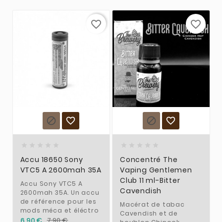
favorite_border
favorite_border














Accu 18650 Sony
Concentré The
VTC5 A 2600mah 35A
Vaping Gentlemen
Club 11 ml-Bitter
Accu Sony VTC5 A
Cavendish
2600mah 35A. Un accu
de référence pour les
Macérat de tabac
mods méca et éléctro
Cavendish et de
6,90 €
7,90 €