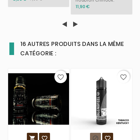
houblon Chinook.
11,90 €
16 AUTRES PRODUITS DANS LA MÊME
CATÉGORIE :
favorite_border
favorite_border



