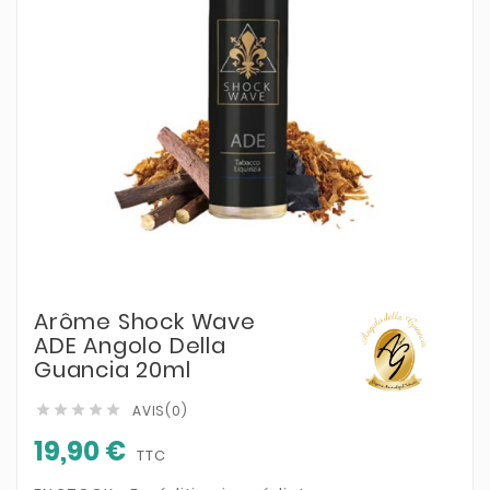
Arôme Shock Wave
ADE Angolo Della
Guancia 20ml
AVIS(0)





19,90 €
TTC