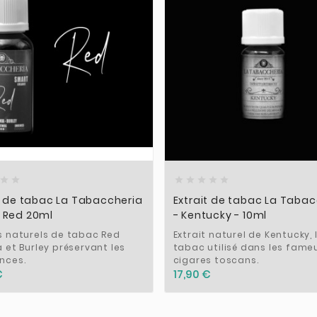













t de tabac La Tabaccheria
Extrait de tabac La Tabac
 Red 20ml
- Kentucky - 10ml
ts naturels de tabac Red
Extrait naturel de Kentucky, 
a et Burley préservant les
tabac utilisé dans les fame
ances.
cigares toscans.
€
17,90 €