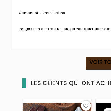
Contenant : 10ml d’arôme
Images non contractuelles, formes des flacons et 
VOIR TO
LES CLIENTS QUI ONT ACH
favorite_border