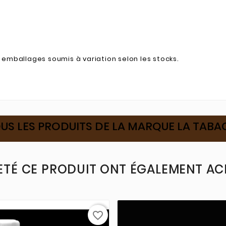
emballages soumis à variation selon les stocks.
US LES PRODUITS DE LA MARQUE LA TAB
ETÉ CE PRODUIT ONT ÉGALEMENT ACH
favorite_border