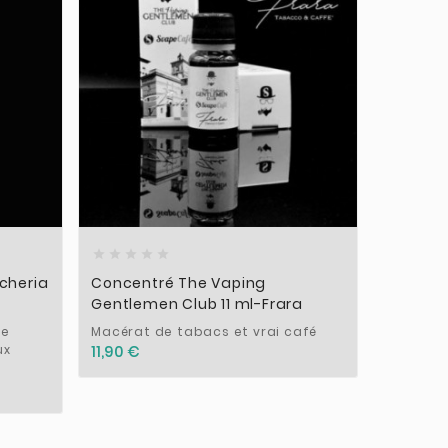











cheria
Concentré The Vaping
Concentr
Gentlemen Club 11 ml-Frara
Signatu
le
Macérat de tabacs et vrai café
Arôme co
ux
et vanil
11,90 €
9,50 €