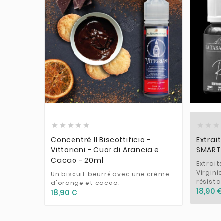











Concentré Il Biscottificio -
Extrai
Vittoriani - Cuor di Arancia e
SMART
Cacao - 20ml
Extrai
Virgini
Un biscuit beurré avec une crème
résist
d'orange et cacao.
18,90 
18,90 €