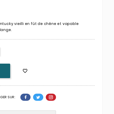
ntucky vieilli en fût de chêne et vapable
lange.

K
GER SUR: