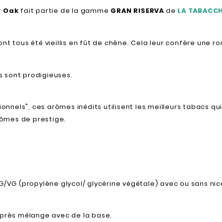
r Oak
fait partie de la gamme
GRAN RISERVA
de
LA TABACCH
nt tous été vieillis en fût de chêne. Cela leur confère une 
 sont prodigieuses.
ionnels", ces arômes inédits utilisent les meilleurs tabacs qu
ômes de prestige.
PG/VG (propylène glycol/ glycérine végétale) avec ou sans nic
rès mélange avec de la base.