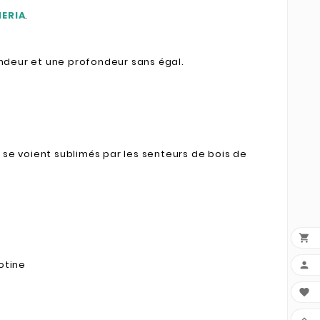
ERIA
.
rondeur et une profondeur sans égal.
i se voient sublimés par les senteurs de bois de

otine


