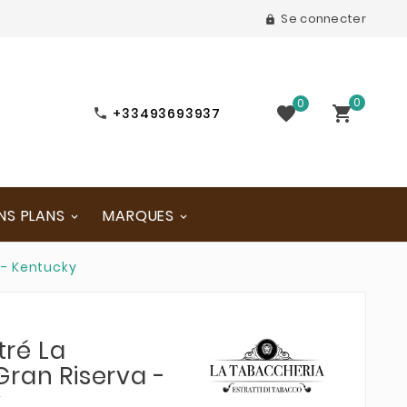
Se connecter

0
0


+33493693937

NS PLANS
MARQUES
 - Kentucky
ré La
Gran Riserva -
y