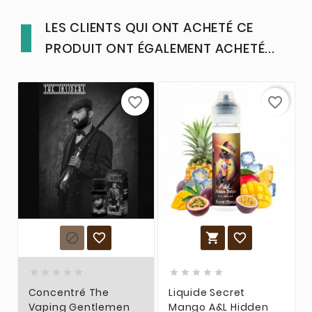
LES CLIENTS QUI ONT ACHETÉ CE
PRODUIT ONT ÉGALEMENT ACHETÉ...
favorite_border
favorite_border














Concentré The
Liquide Secret
Vaping Gentlemen
Mango A&L Hidden