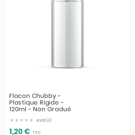
Flacon Chubby -
Plastique Rigide -
120ml - Non Gradué
AVIS(0)





1,20 €
TTC