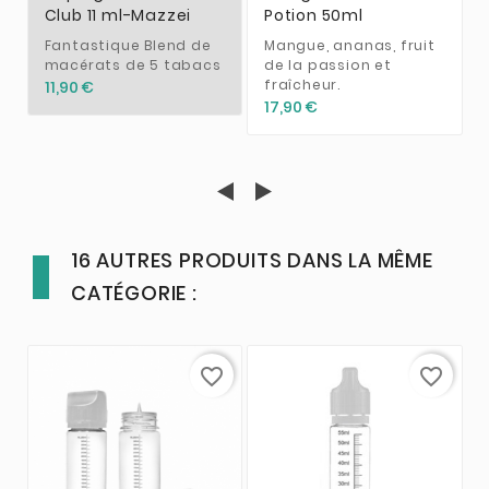
Club 11 ml-Mazzei
Potion 50ml
Fantastique Blend de
Mangue, ananas, fruit
macérats de 5 tabacs
de la passion et
fraîcheur.
11,90 €
17,90 €
16 AUTRES PRODUITS DANS LA MÊME
CATÉGORIE :
favorite_border
favorite_border