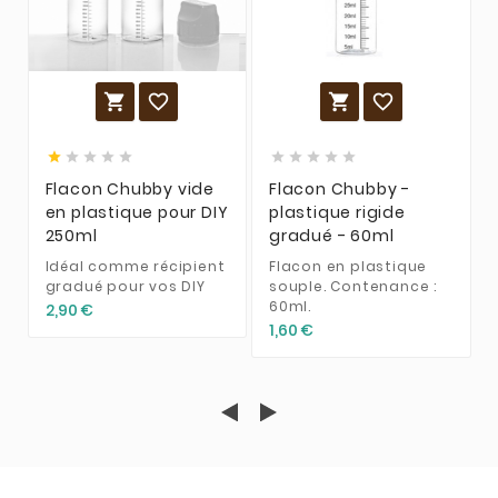














Flacon Chubby vide
Flacon Chubby -
en plastique pour DIY
plastique rigide
250ml
gradué - 60ml
Idéal comme récipient
Flacon en plastique
gradué pour vos DIY
souple. Contenance :
60ml.
2,90 €
1,60 €