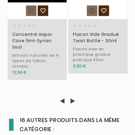














Concentré Vapor
Flacon Vide Gradué
Cave 11ml-Syrian
Twist Bottle - 30ml
Soul
Flacon vide en
plastique gradué
Extraits naturels de 4
pratique 30ml.
types de tabac
0,80 €
Latakia.
12,90 €
16 AUTRES PRODUITS DANS LA MÊME
CATÉGORIE :