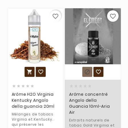
favorite_border
favorite_border














Arôme H2O Virginia
Arôme concentré
Kentucky Angolo
Angolo della
della guancia 20ml
Guancia 10ml-Aria
Air
Mélanges de tabacs
Virginia et Kentucky.
Extraits naturels de
qui préserve les
tabac Gold Virginia et