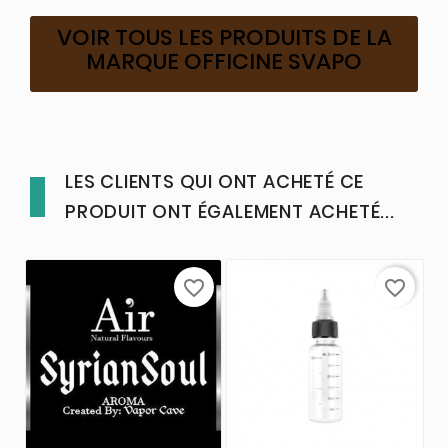
VOIR TOUS LES PRODUITS DE LA
MARQUE OFFICINE SVAPO
LES CLIENTS QUI ONT ACHETÉ CE
PRODUIT ONT ÉGALEMENT ACHETÉ...
favorite_border
favorite_border