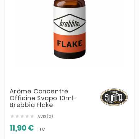
Arôme Concentré
Officine Svapo 10ml-
Brebbia Flake
AVIS(0)





11,90 €
TTC