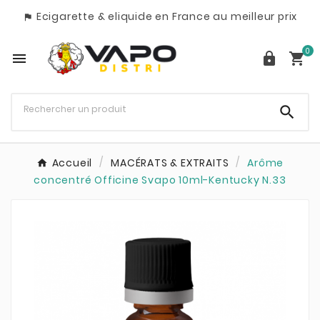
Ecigarette & eliquide en France au meilleur prix

0




Accueil
MACÉRATS & EXTRAITS
Arôme
concentré Officine Svapo 10ml-Kentucky N.33