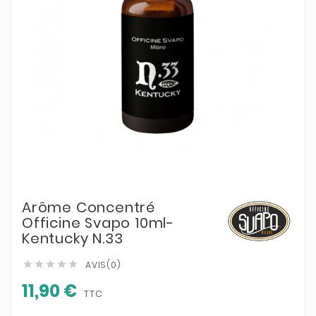
Arôme Concentré
Officine Svapo 10ml-
Kentucky N.33
AVIS(0)





11,90 €
TTC