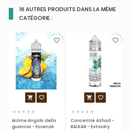
16 AUTRES PRODUITS DANS LA MÊME
CATÉGORIE :
favorite_border
favorite_border














Arôme Angolo della
Concentré Azhad -
guancia - Essenze
BALKAN - Extradry