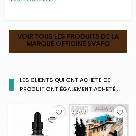
VOIR TOUS LES PRODUITS DE LA
MARQUE OFFICINE SVAPO
LES CLIENTS QUI ONT ACHETÉ CE
PRODUIT ONT ÉGALEMENT ACHETÉ...
favorite_border
favorite_border