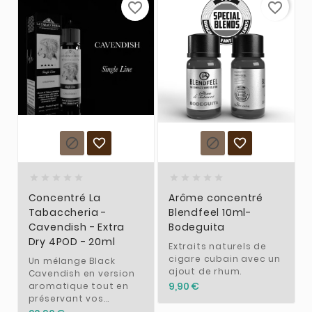
favorite_border
favorite_border














Concentré La
Arôme concentré
Tabaccheria -
Blendfeel 10ml-
Cavendish - Extra
Bodeguita
Dry 4POD - 20ml
Extraits naturels de
cigare cubain avec un
Un mélange Black
ajout de rhum.
Cavendish en version
9,90 €
aromatique tout en
préservant vos...