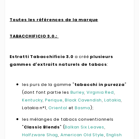
Toutes les références de la marque
TABACCHIFICIO 3.0.:
Estratti Tabacchificio 3.0
a créé
plusieurs
gammes d'extraits naturels de tabacs
:
les purs de la gamme "
tabacchi in purezza
"
(dont font partie les
Burley
,
Virginia Red
,
Kentucky
,
Perique
,
Black Cavendish
,
Latakia
,
Latakia n°1,
Oriental
et
Basma
);
les mélanges de tabacs conventionnels
"
Classic Blends
" (
Balkan Six Leaves
,
Halfzware Shag
,
American Old Style
,
English