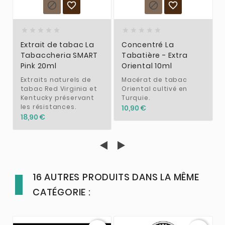














Extrait de tabac La
Concentré La
Tabaccheria SMART
Tabatière - Extra
Pink 20ml
Oriental 10ml
Extraits naturels de
Macérat de tabac
tabac Red Virginia et
Oriental cultivé en
Kentucky préservant
Turquie.
les résistances.
10,90 €
18,90 €
16 AUTRES PRODUITS DANS LA MÊME
CATÉGORIE :