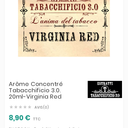
Arôme Concentré
Tabacchificio 3.0.
20ml-Virginia Red
AVIS(0)





8,90 €
TTC