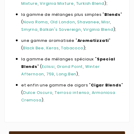
Mixture
,
Virginia Mixture
,
Turkish Blend
);
la gamme de mélanges plus simples "
Blends
"
(
Nova Roma
,
Old London
,
Shavanee
,
Misr
,
Smyrna
,
Balkan's Sovereign
,
Virginia Blend
);
une gamme aromatisée "
Aromatizzati
"
(
Black Bee
, Keras
,
Tabacoco
);
la gamme de mélanges spéciaux "
Special
Blends
" (
Eclissi
,
Grand Point
,
Winter
Afternoon
,
759
,
Long Ben
),
et enfin une gamme de cigars "
Cigar Blends
"
(
Dulce Oscuro
,
Terroso intenso
,
Armoniosa
Cremosa
).