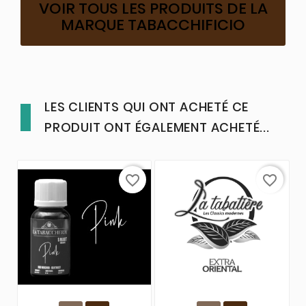
VOIR TOUS LES PRODUITS DE LA
MARQUE TABACCHIFICIO
LES CLIENTS QUI ONT ACHETÉ CE
PRODUIT ONT ÉGALEMENT ACHETÉ...
favorite_border
favorite_border