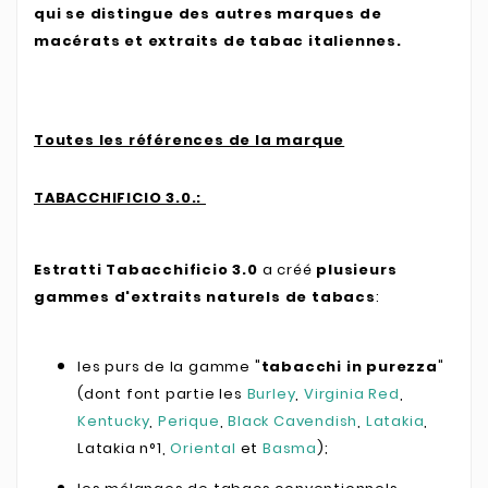
qui se distingue des autres marques de
macérats et extraits de tabac italiennes.
Toutes les références de la marque
TABACCHIFICIO 3.0.:
Estratti Tabacchificio 3.0
a créé
plusieurs
gammes d'extraits naturels de tabacs
:
les purs de la gamme "
tabacchi in purezza
"
(dont font partie les
Burley
,
Virginia Red
,
Kentucky
,
Perique
,
Black Cavendish
,
Latakia
,
Latakia n°1,
Oriental
et
Basma
);