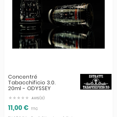
Concentré
Tabacchificio 3.0.
20ml - ODYSSEY
AVIS(0)





11,00 €
TTC