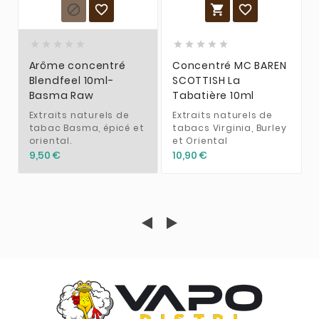














Arôme concentré
Concentré MC BAREN
Blendfeel 10ml-
SCOTTISH La
Basma Raw
Tabatière 10ml
Extraits naturels de
Extraits naturels de
tabac Basma, épicé et
tabacs Virginia, Burley
oriental.
et Oriental
9,50 €
10,90 €