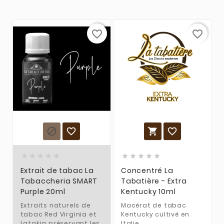
favorite_border
favorite_border














Extrait de tabac La
Concentré La
Tabaccheria SMART
Tabatière - Extra
Purple 20ml
Kentucky 10ml
Extraits naturels de
Macérat de tabac
tabac Red Virginia et
Kentucky cultivé en
Latakia préservant les
Italie.