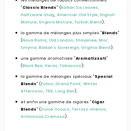
les mélanges de tabacs conventionnels
"
Classic Blends
" (
Balkan Six Leaves
,
Halfzware Shag
,
American Old Style
,
English
Mixture
,
Virginia Mixture
,
Turkish Blend
);
la gamme de mélanges plus simples "
Blends
"
(
Nova Roma
,
Old London
,
Shavanee
,
Misr
,
Smyrna
,
Balkan's Sovereign
,
Virginia Blend
);
une gamme aromatisée "
Aromatizzati
"
(
Black Bee
, Keras
,
Tabacoco
);
la gamme de mélanges spéciaux "
Special
Blends
" (
Eclissi
,
Grand Point
,
Winter
Afternoon
,
759
,
Long Ben
),
et enfin une gamme de cigares "
Cigar
Blends
" (
Dulce Oscuro
,
Terroso intenso
,
Armoniosa Cremosa
).