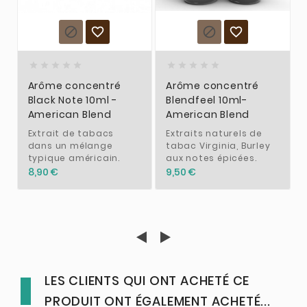














Arôme concentré
Arôme concentré
Black Note 10ml -
Blendfeel 10ml-
American Blend
American Blend
Extrait de tabacs
Extraits naturels de
dans un mélange
tabac Virginia, Burley
typique américain.
aux notes épicées.
8,90 €
9,50 €
LES CLIENTS QUI ONT ACHETÉ CE
PRODUIT ONT ÉGALEMENT ACHETÉ...