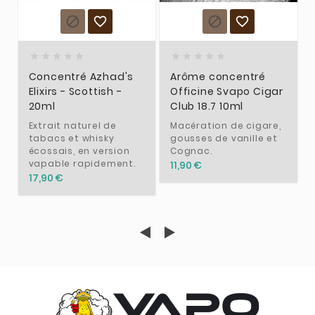














Concentré Azhad's
Arôme concentré
Elixirs - Scottish -
Officine Svapo Cigar
20ml
Club 18.7 10ml
Extrait naturel de
Macération de cigare,
tabacs et whisky
gousses de vanille et
écossais, en version
Cognac.
vapable rapidement.
11,90 €
17,90 €