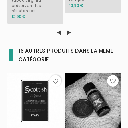
tabac Virginia,
16,90 €
préservant les
résistances.
12,90 €
16 AUTRES PRODUITS DANS LA MÊME
CATÉGORIE :
favorite_border
favorite_border