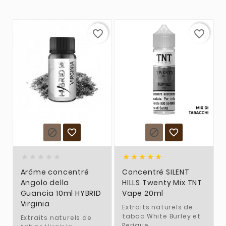
favorite_border
favorite_border














Arôme concentré
Concentré SILENT
Angolo della
HILLS Twenty Mix TNT
Guancia 10ml HYBRID
Vape 20ml
Virginia
Extraits naturels de
tabac White Burley et
Extraits naturels de
Perique.