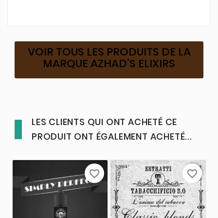
VOIR TOUS LES PRODUITS DE LA
MARQUE AZHAD'S ELIXIRS
LES CLIENTS QUI ONT ACHETÉ CE
PRODUIT ONT ÉGALEMENT ACHETÉ...
favorite_border
favorite_border