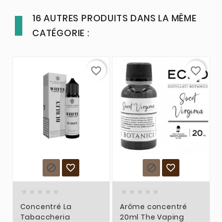
16 AUTRES PRODUITS DANS LA MÊME
CATÉGORIE :
favorite_border
favorite_border














Concentré La
Arôme concentré
Tabaccheria
20ml The Vaping