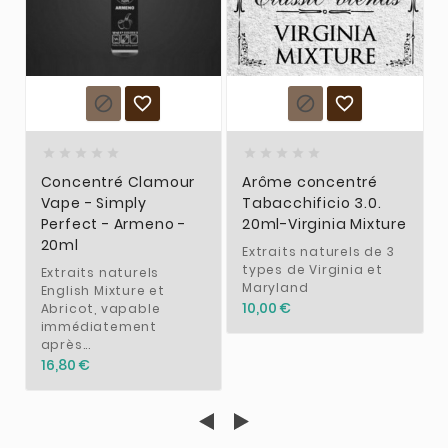














Concentré Clamour
Arôme concentré
Vape - Simply
Tabacchificio 3.0.
Perfect - Armeno -
20ml-Virginia Mixture
20ml
Extraits naturels de 3
types de Virginia et
Extraits naturels
Maryland
English Mixture et
10,00 €
Abricot, vapable
immédiatement
après...
16,80 €