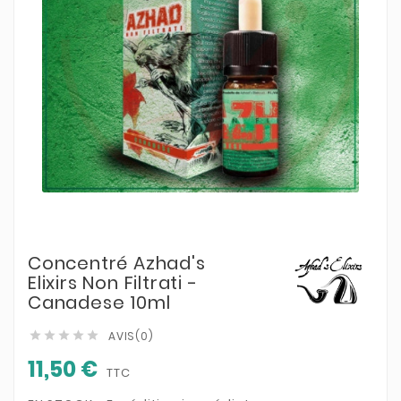
Concentré Azhad's
Elixirs Non Filtrati -
Canadese 10ml
AVIS(0)





11,50 €
TTC