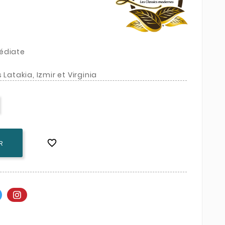
édiate
Latakia, Izmir et Virginia

R