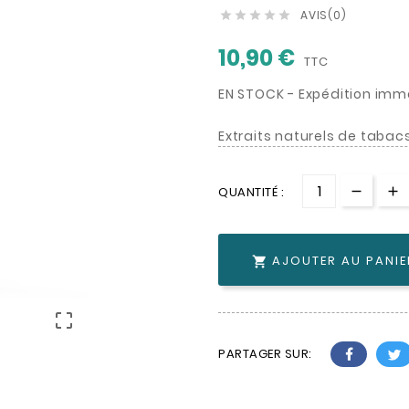
AVIS(0)





10,90 €
TTC
EN STOCK - Expédition imm
Extraits naturels de tabacs 
QUANTITÉ :
AJOUTER AU PANIE


PARTAGER SUR: