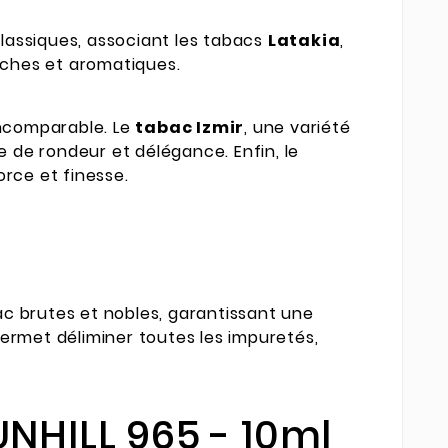
lassiques, associant les tabacs
Latakia
,
iches et aromatiques.
incomparable. Le
tabac Izmir
, une variété
 de rondeur et délégance. Enfin, le
orce et finesse.
n
bac brutes et nobles, garantissant une
permet déliminer toutes les impuretés,
NHILL 965 - 10ml