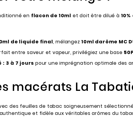
nditionné en
flacon de 10ml
et doit être dilué à
10%
0ml de liquide final
, mélangez
10ml darôme MC D
rfait entre saveur et vapeur, privilégiez une base
50
 :
3 à 7 jours
pour une imprégnation optimale des a
les macérats La Tabati
vec des feuilles de tabac soigneusement sélectionnée
authentique et fidèle aux véritables arômes du tabac