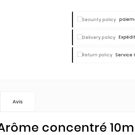
Paieme
Expédi
Service 
Avis
Arôme concentré 10ml