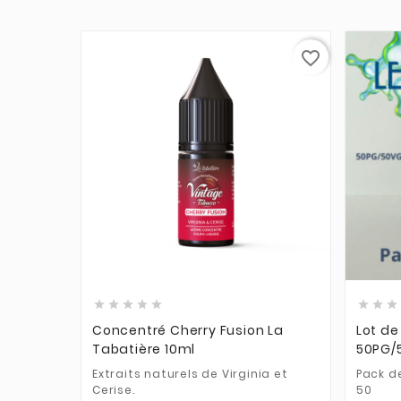
favorite_border











Concentré Cherry Fusion La
Lot de
Tabatière 10ml
50PG/
Extraits naturels de Virginia et
Pack d
Cerise.
50