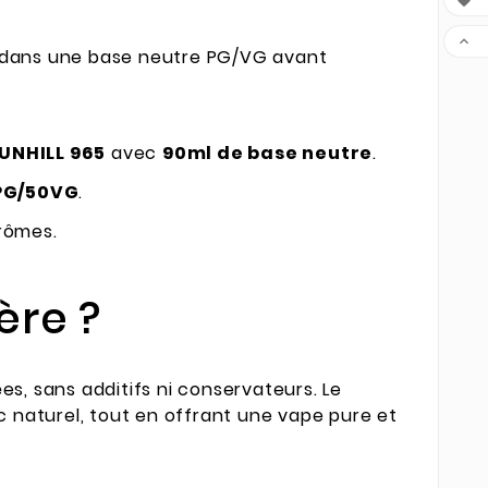


dans une base neutre PG/VG avant
UNHILL 965
avec
90ml de base neutre
.
PG/50VG
.
rômes.
ère ?
s, sans additifs ni conservateurs. Le
 naturel, tout en offrant une vape pure et