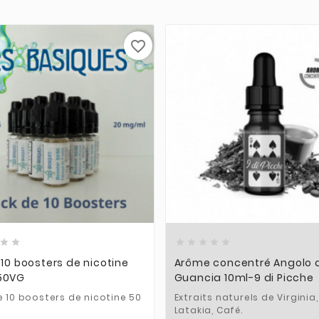
favorite_border













 10 boosters de nicotine
Arôme concentré Angolo d
50VG
Guancia 10ml-9 di Picche
e 10 boosters de nicotine 50
Extraits naturels de Virginia,
Latakia, Café.