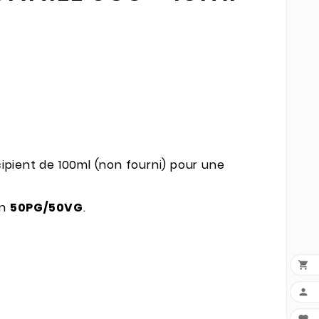
ipient de 100ml (non fourni) pour une
en
50PG/50VG
.

