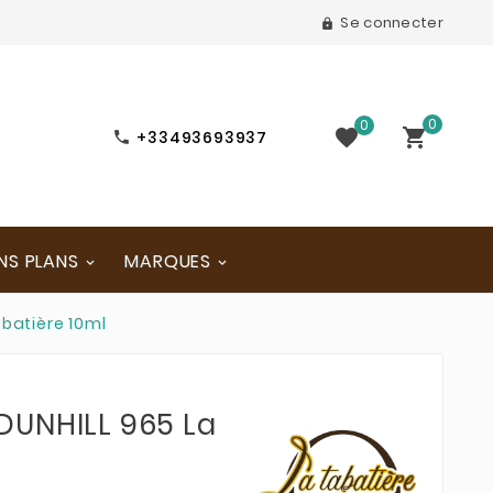
Se connecter

0
0


+33493693937

NS PLANS
MARQUES
batière 10ml
DUNHILL 965 La