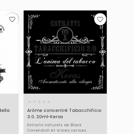
favorite_border
favorite_border











ella
Arôme concentré Tabacchificio
Arôme c
3.0. 20ml-Keras
10ml - P
Extraits naturels de Black
Extrait 
Cavendish et vraies cerises.
8,90 €