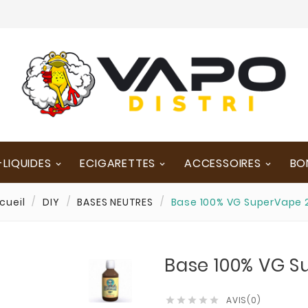
-LIQUIDES
ECIGARETTES
ACCESSOIRES
BO
cueil
DIY
BASES NEUTRES
Base 100% VG SuperVape 
Base 100% VG 
AVIS(0)




