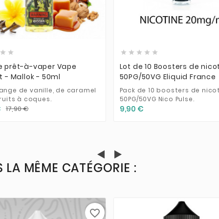













e prêt-à-vaper Vape
Lot de 10 Boosters de nico
ut - Mallok - 50ml
50PG/50VG Eliquid France
ange de vanille, de caramel
Pack de 10 boosters de nico
ruits à coques.
50PG/50VG Nico Pulse.
€
9,90 €
17,90 €
 LA MÊME CATÉGORIE :
favorite_border