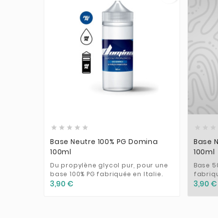











Base Neutre 100% PG Domina
Base N
100ml
100ml
Du propylène glycol pur, pour une
Base 5
base 100% PG fabriquée en Italie.
fabriq
3,90 €
3,90 €