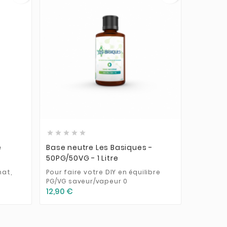











e
Base neutre Les Basiques -
Base Ne
50PG/50VG - 1 Litre
30ml
mat,
Pour faire votre DIY en équilibre
Du propy
PG/VG saveur/vapeur 0
base 100
12,90 €
2,30 €