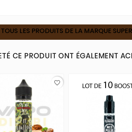
 TOUS LES PRODUITS DE LA MARQUE SUPE
ETÉ CE PRODUIT ONT ÉGALEMENT ACH
favorite_border