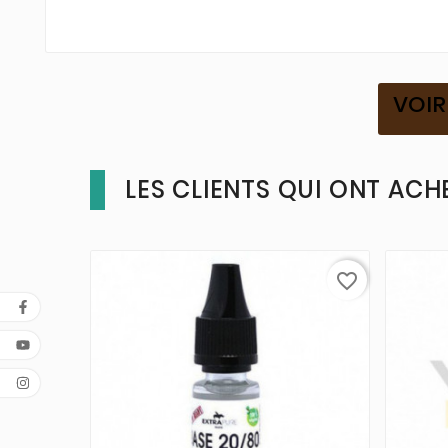
VOIR
LES CLIENTS QUI ONT ACH
favorite_border