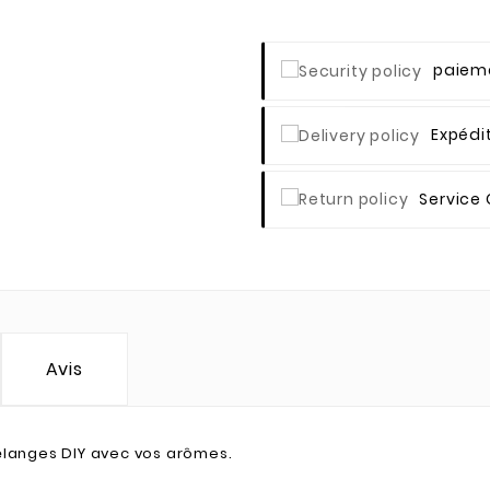
Paieme
Expédi
Service 
Avis
élanges DIY avec vos arômes.