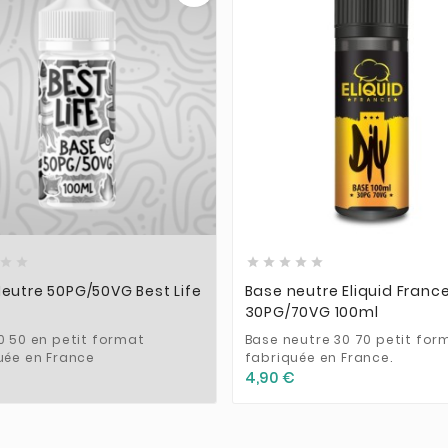













eutre 50PG/50VG Best Life
Base neutre Eliquid Franc
30PG/70VG 100ml
0 50 en petit format
Base neutre 30 70 petit for
uée en France
fabriquée en France.
4,90 €