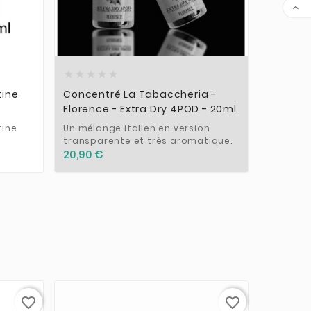












tine
Concentré La Tabaccheria -
Brosset
Florence - Extra Dry 4POD - 20ml
COIL MA
tine
Un mélange italien en version
Mini bro
transparente et très aromatique.
4,90 €
20,90 €
favorite_border
favorite_border