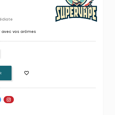
édiate
r avec vos arômes

R