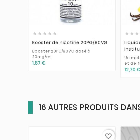











Booster de nicotine 20PG/80VG
Liquid
Instit
Booster 20PG/80VG dosé à
20mg/ml.
Un mel
1,87 €
et de f
12,70 
16 AUTRES PRODUITS DANS
favorite_border