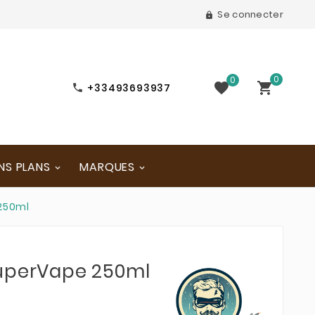
Se connecter

0
0


+33493693937

NS PLANS
MARQUES
250ml
SuperVape 250ml