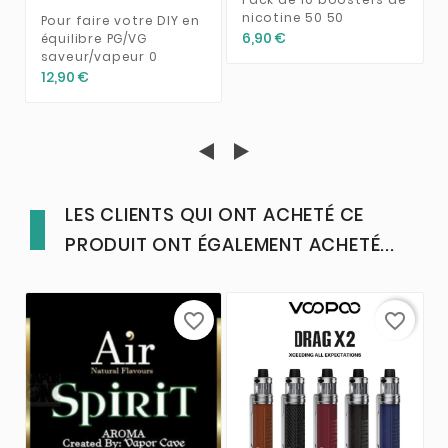
nicotine 50 50
Pour faire votre DIY en
6,90 €
équilibre PG/VG
saveur/vapeur 0
12,90 €
LES CLIENTS QUI ONT ACHETÉ CE
PRODUIT ONT ÉGALEMENT ACHETÉ...
favorite_border
favorite_border