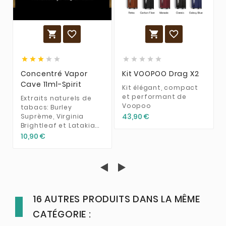














Concentré Vapor
Kit VOOPOO Drag X2
Cave 11ml-Spirit
Kit élégant, compact
et performant de
Extraits naturels de
Voopoo
tabacs: Burley
43,90 €
Suprème, Virginia
Brightleaf et Latakia...
10,90 €
16 AUTRES PRODUITS DANS LA MÊME
CATÉGORIE :