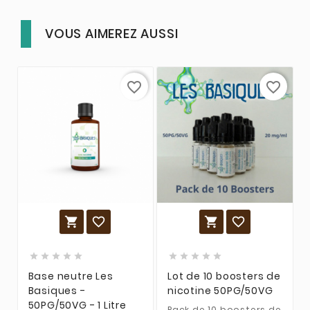
VOUS AIMEREZ AUSSI
favorite_border
favorite_border














Base neutre Les
Lot de 10 boosters de
Basiques -
nicotine 50PG/50VG
50PG/50VG - 1 Litre
Pack de 10 boosters de