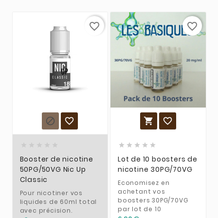
favorite_border
favorite_border














Booster de nicotine
Lot de 10 boosters de
50PG/50VG Nic Up
nicotine 30PG/70VG
Classic
Economisez en
achetant vos
Pour nicotiner vos
boosters 30PG/70VG
liquides de 60ml total
par lot de 10
avec précision.