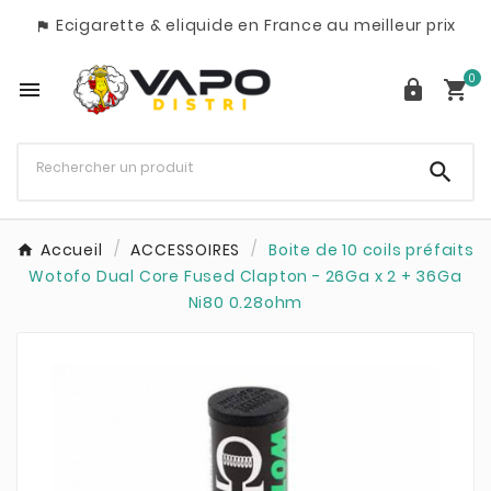
Ecigarette & eliquide en France au meilleur prix

0




Accueil
ACCESSOIRES
Boite de 10 coils préfaits
Wotofo Dual Core Fused Clapton - 26Ga x 2 + 36Ga
Ni80 0.28ohm