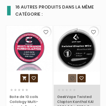
16 AUTRES PRODUITS DANS LA MÊME
CATÉGORIE :
favorite_border
favorite_border














Boite de 10 coils
GeekVape Twisted
Coilology Multi-
Clapton Kanthal KA1