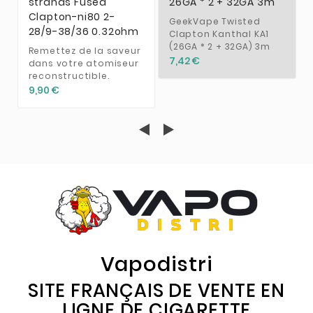
strands Fused
26GA * 2 + 32GA 3m
Clapton-ni80 2-
GeekVape Twisted
28/9-38/36 0.32ohm
Clapton Kanthal KA1
(26GA * 2 + 32GA) 3m
Remettez de la saveur
7,42 €
dans votre atomiseur
reconstructible.
9,90 €
Vapodistri
SITE FRANÇAIS DE VENTE EN
LIGNE DE CIGARETTE