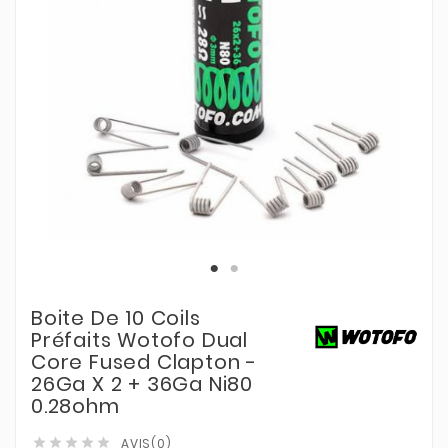
Boite De 10 Coils
Préfaits Wotofo Dual
Core Fused Clapton -
26Ga X 2 + 36Ga Ni80
0.28ohm
AVIS(0)




