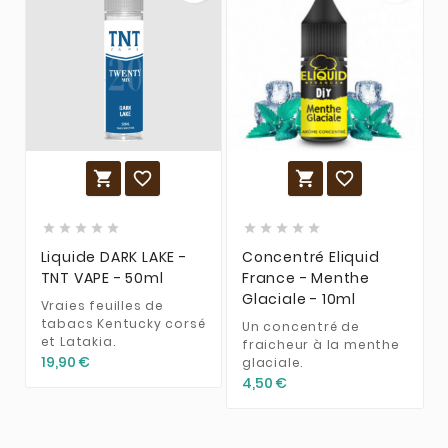














Liquide DARK LAKE -
Concentré Eliquid
TNT VAPE - 50ml
France - Menthe
Glaciale - 10ml
Vraies feuilles de
tabacs Kentucky corsé
Un concentré de
et Latakia.
fraicheur à la menthe
19,90 €
glaciale.
4,50 €