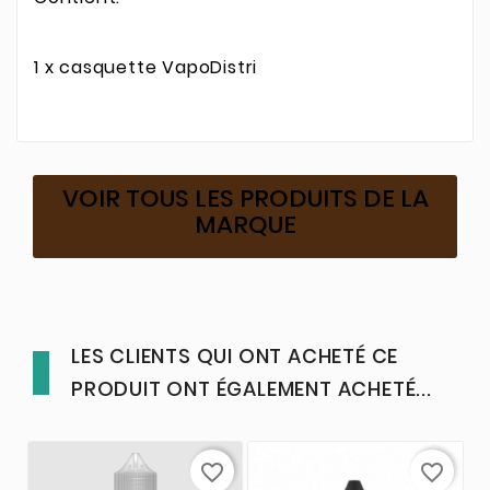
1 x casquette VapoDistri
VOIR TOUS LES PRODUITS DE LA
MARQUE
LES CLIENTS QUI ONT ACHETÉ CE
PRODUIT ONT ÉGALEMENT ACHETÉ...
favorite_border
favorite_border