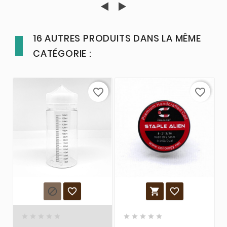
16 AUTRES PRODUITS DANS LA MÊME
CATÉGORIE :
favorite_border
favorite_border













