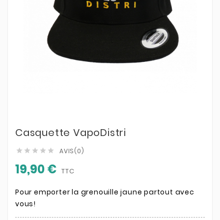
Casquette VapoDistri
AVIS(0)





19,90 €
TTC
Pour emporter la grenouille jaune partout avec
vous!