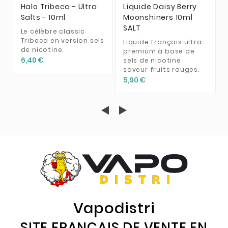
Halo Tribeca - Ultra
Liquide Daisy Berry
Salts - 10ml
Moonshiners 10ml
SALT
Le célèbre classic
Tribeca en version sels
Liquide français ultra
de nicotine.
premium à base de
6,40 €
sels de nicotine
saveur fruits rouges.
5,90 €
Vapodistri
SITE FRANÇAIS DE VENTE EN