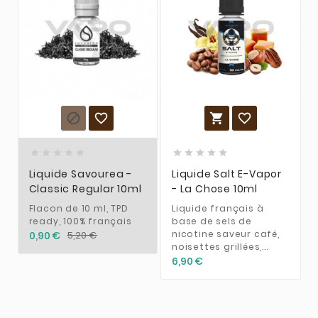














Liquide Savourea -
Liquide Salt E-Vapor
Classic Regular 10ml
- La Chose 10ml
Flacon de 10 ml, TPD
Liquide français à
ready, 100% français
base de sels de
nicotine saveur café,
0,90 €
5,20 €
noisettes grillées,...
6,90 €