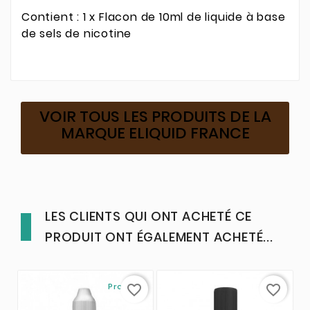
Contient : 1 x Flacon de 10ml de liquide à base
de sels de nicotine
VOIR TOUS LES PRODUITS DE LA
MARQUE ELIQUID FRANCE
LES CLIENTS QUI ONT ACHETÉ CE
PRODUIT ONT ÉGALEMENT ACHETÉ...
Promo !
favorite_border
favorite_border