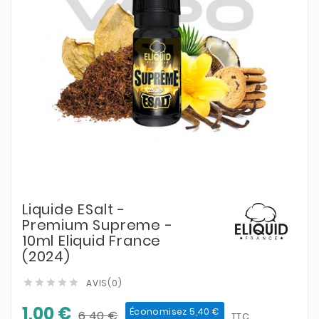
Liquide ESalt -
Premium Supreme -
10ml Eliquid France
(2024)
AVIS(0)





1,00 €
Économisez 5,40 €
6,40 €
TTC