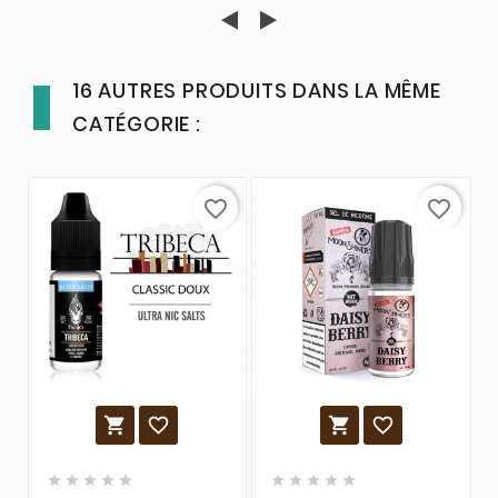
16 AUTRES PRODUITS DANS LA MÊME
CATÉGORIE :
favorite_border
favorite_border













