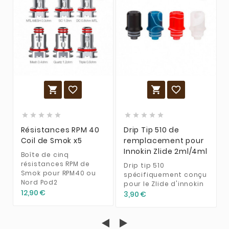














Résistances RPM 40
Drip Tip 510 de
Coil de Smok x5
remplacement pour
Innokin Zlide 2ml/4ml
Boîte de cinq
résistances RPM de
Drip tip 510
Smok pour RPM40 ou
spécifiquement conçu
Nord Pod2
pour le Zlide d'innokin
12,90 €
3,90 €