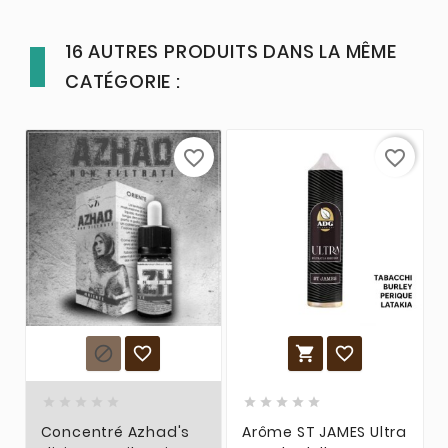
16 AUTRES PRODUITS DANS LA MÊME
CATÉGORIE :
favorite_border
favorite_border














Concentré Azhad's
Arôme ST JAMES Ultra