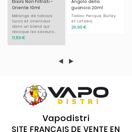
Elixirs Non Filtrati -
Angolo della
Oriente 10ml
guancia 20ml
Mélange de tabacs
Tabac Perique, Burley
turcs et orientaux
et Latakia.
dans un blend qui
20,90 €
révoque les saveurs...
11,50 €
Vapodistri
SITE FRANÇAIS DE VENTE EN