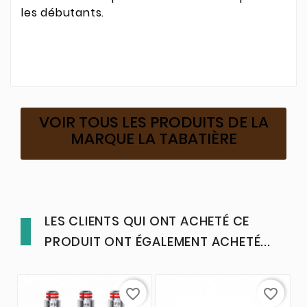
les débutants.
VOIR TOUS LES PRODUITS DE LA
MARQUE LA TABATIÈRE
LES CLIENTS QUI ONT ACHETÉ CE
PRODUIT ONT ÉGALEMENT ACHETÉ...
favorite_border
favorite_border