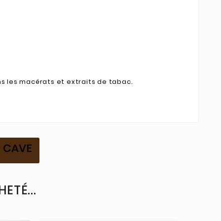
ns les macérats et extraits de tabac.
R CAVE
ETÉ...