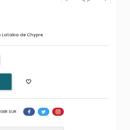
s Latakia de Chypre.

K
GER SUR: