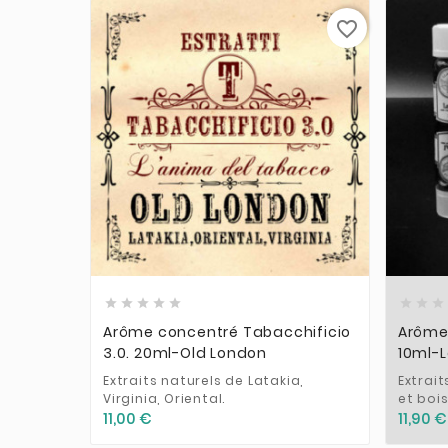
favorite_border











Arôme concentré Tabacchificio
Arôme
3.0. 20ml-Old London
10ml-L
Extraits naturels de Latakia,
Extrait
Virginia, Oriental.
et bois
11,00 €
11,90 €