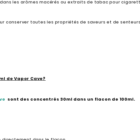
 dans les arômes macérés ou extraits de tabac pour cigaret
pour conserver toutes les propriétés de saveurs et de senteur
ml de Vapor Cave?
ave
sont des concentrés 30ml dans un flacon de 100ml.
e directement dans le flacon.