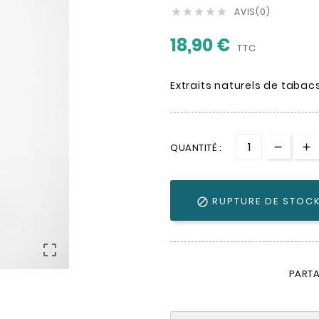
AVIS(0)





18,90 €
TTC
Extraits naturels de tabac
QUANTITÉ :
RUPTURE DE STOC


PARTA