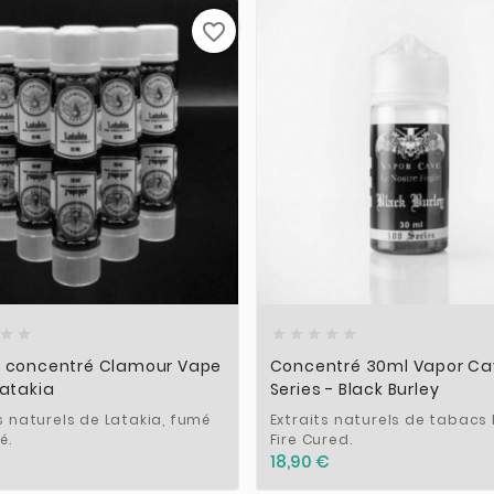
favorite_border













 concentré Clamour Vape
Concentré 30ml Vapor Ca
atakia
Series - Black Burley
s naturels de Latakia, fumé
Extraits naturels de tabacs 
é.
Fire Cured.
18,90 €