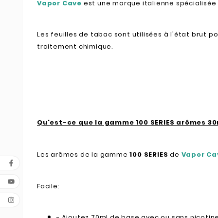
Vapor Cave
est une marque italienne spécialisée
Les feuilles de tabac sont utilisées à l'état brut 
traitement chimique.
Qu'est-ce que la gamme 100 SERIES arômes 30
Les arômes de la gamme
100 SERIES
de
Vapor C
Facile:
- Ajoutez 70ml de base avec ou sans nicotin