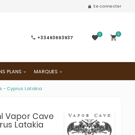
Se connecter

0
0


+33493693937

NS PLANS
MARQUES
s - Cyprus Latakia
l Vapor Cave
prus Latakia