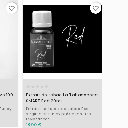
favorite_border
favorite_border











ve 100
Extrait de tabac La Tabaccheria
Lot de 1
SMART Red 20ml
50PG/5
Burley
Extraits naturels de tabac Red
Pack de 
Virginia et Burley préservant les
50
résistances.
6,90 €
18,90 €