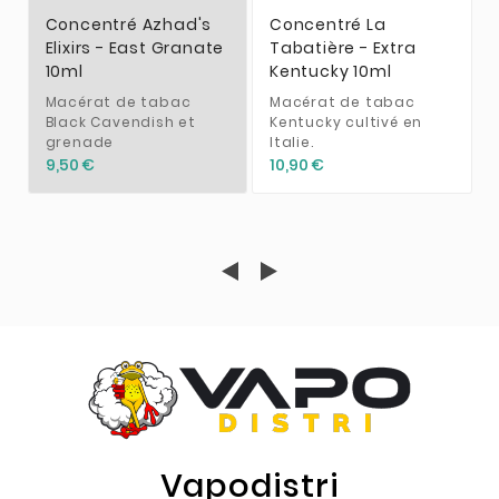
Concentré Azhad's
Concentré La
Elixirs - East Granate
Tabatière - Extra
10ml
Kentucky 10ml
Macérat de tabac
Macérat de tabac
Black Cavendish et
Kentucky cultivé en
grenade
Italie.
9,50 €
10,90 €
Vapodistri