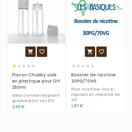














Flacon Chubby vide
Booster de nicotine
en plastique pour DIY
30PG/70VG
250ml
Pour nicotiner vos e-
liquides en majorité de
Idéal comme récipient
VG.
gradué pour vos DIY
1,87 €
2,90 €