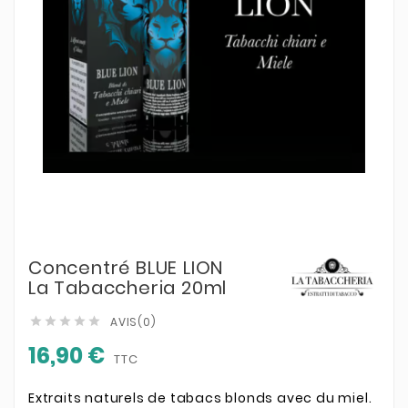
Concentré BLUE LION
La Tabaccheria 20ml
AVIS(0)





16,90 €
TTC
Extraits naturels de tabacs blonds avec du miel.