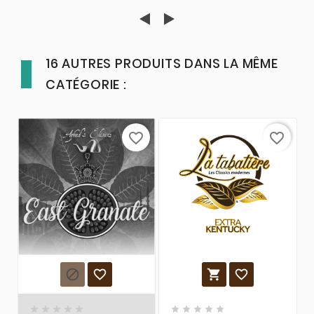
16 AUTRES PRODUITS DANS LA MÊME
CATÉGORIE :
favorite_border
favorite_border













